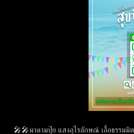
🎤🎤มาดามปุ๊ย แสงอุไรลักษณ์ เอื้อธรรมมิต