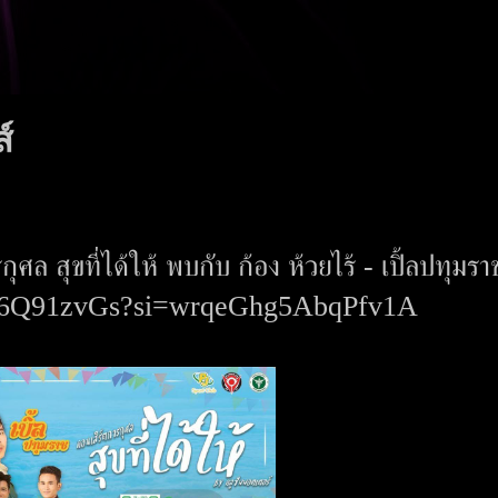
์
 สุขที่ได้ให้ พบกับ ก้อง ห้วยไร้ - เปิ้ลปทุมรา
e/rtf6Q91zvGs?si=wrqeGhg5AbqPfv1A