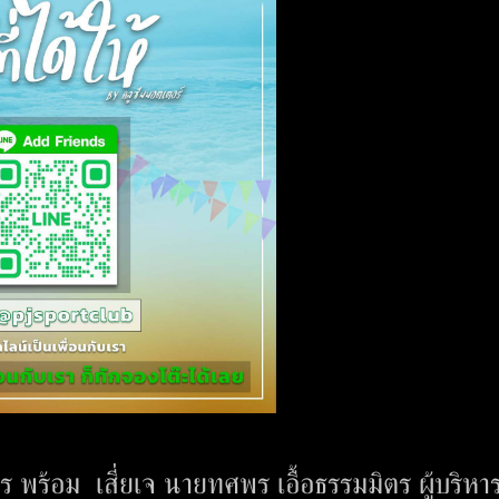
ร พร้อม เสี่ยเจ นายทศพร เอื้อธรรมมิตร ผู้บริห