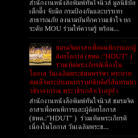
สำนักงานหนังสือพิมพ์ทันใจนิวส์ มูลนิธิป่อ
เต็กตึ๊ง จับมือ กรมป้องกันและบรรเทา
สาธารณภัย ลงนามบันทึกความเข้าใจ ยก
ระดับ MOU ร่วมให้ความรู้ พร้อม...
ชมรมจิตอาสาเพื่อคนพิการและผู้
ด้อยโอกาส (ชพด.:"HDUT" )
ร่วมเทิดพระเกียรติเนื่องใน
โอกาส วันเฉลิมพระชนมพรรษา พระบาท
สมเด็จพระปรเมนทรรามาธิบดีศรีสินทรมหา
วชิราลงกรณ พระวชิรเกล้าเจ้าอยู่หัว
สำนักงานหนังสือพิมพ์ทันใจนิวส์ ชมรมจิต
อาสาเพื่อคนพิการและผู้ด้อยโอกาส
(ชพด.:"HDUT" ) ร่วมเทิดพระเกียรติ
เนื่องในโอกาส วันเฉลิมพระช...