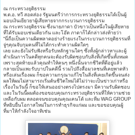
ณ กระทรวงยุติธรรม
พ.ต.อ. ทวี สอดส่อง รัฐมนตรีว่าการกระทรวงยุติธรรมได้เป็นผู้
มอบเงินเยียวยาผู้เสียหายจากกระบวนการยุติธรรม
ณ กระทรวงยุติธรรม ซึ่งนายภาดา บัวขาวเป็นหนึ่งในผู้เสียหาย
ที่ได้รับมอบเช่นเดียวกัน และโอ๊ต ภาดาก็ได้กล่าวส่งท้ายว่า
“นี่ถือเป็นความผิดพลาดอย่างร้ายแรงในกระบวนการยุติธรรมที่
จู่ๆคุณจับกุมคนที่ไม่ได้กระทำความผิดใดๆ
เลย และยังไม่รับฟังหรือรับหลักฐานใดๆ ซึ่งทั้งผู้กล่าวหาและผู้
ดำเนินการในคดีทุกคนจะต้องรับผิดชอบกับสิ่งที่เกิดขึ้นทั้งหมด
เพราะสุดท้ายแล้วคุณทำให้คนๆ หนึ่งนั้นจากชีวิตที่ดีอยู่แล้ว
กลายเป็นแพะรับบาปในคดีนี้ รวมไปถึงสื่อมวลชนที่เคยพาดหัว
หรือเล่นเรื่องผม ก็ขอความกรุณาแก้ไขในสิ่งที่เคยเกิดขึ้นจนส่ง
ผลให้ผมไม่สามารถเริ่มต้นชีวิตใหม่ได้ไม่ว่าจะเป็นข่าวเก่าหรือ
เรื่องในวันนี้ ก็ขอให้เสนออย่างตรงไปตรงมา มีความรับผิดชอบ
และในวันนี้ผมต้องขอขอบคุณกระทรวงยุติธรรมที่ให้ความช่วย
เหลือกับผม ตลอดจนขอบคุณคุณเคนโด้ และทีม WAG GROUP
ที่หยิบยื่นโอกาสใหม่ในการทำธุรกิจแก่ผม และขอขอบคุณผู้
ที่มาให้กำลังใจอาทิเช่น