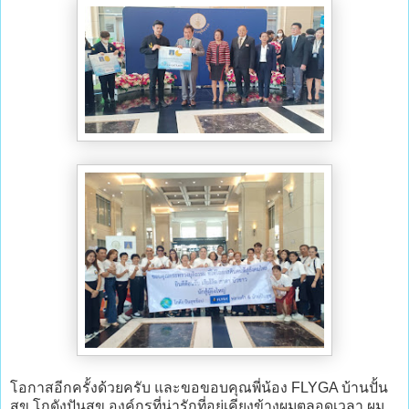
โอกาสอีกครั้งด้วยครับ และขอขอบคุณพี่น้อง FLYGA บ้านปั้น
สุข โกดังปันสุข องค์กรที่น่ารักที่อยู่เคียงข้างผมตลอดเวลา ผม