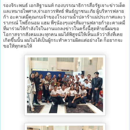
รองจิระพนธ์ เอกสิฐานนท์ กองบรรณาธิการสื่อรัฐเจาะข่าวเด็ด
และทนายไพศาล,จ่าเอกวรพัทธ์ พันธ์ญาชนะภัย ผู้บริหารฟลาย
ก้า อะคาเดมี่คุณกบเจ้าของโรงงานน้ำปลาร้าแม่ประกาศและว
ราภรณ์ โพธิ์ถนอม แฮม พี่ๆน้องๆแม่ๆทีมงานฟลายก้าอะคาเดมี่
ที่มาร่วมให้กำลังใจในงานแถลงข่าวในครั้งนี้สุดท้ายนี้ผมขอ
โอกาสจากสังคมและทุกคน ผมได้พิสูจน์ให้เห็นแล้วว่าสิ่งที่เคย
เกิดขึ้นนั้น ผมไม่ได้เป็นผู้กระทำความผิดแต่อย่างใด ก็อยากจะ
ขอให้ทุกคนให้