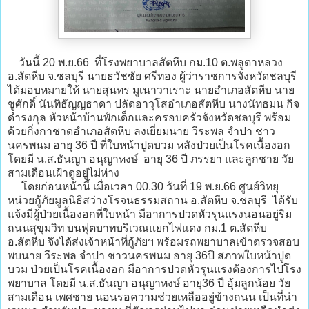
วันนี้ 20 พ.ย.66 ที่โรงพยาบาลสัตหีบ กม.10 ต.พลูตาหลวง
อ.สัตหีบ จ.ชลบุรี นายธวัชชัย ศรีทอง ผู้ว่าราชการจังหวัดชลบุรี
ได้มอบหมายให้ นายสุนทร มูเนาวาเราะ นายอำเภอสัตหีบ นาย
ชูศักดิ์ นันทิธัญญธาดา ปลัดอาวุโสอำเภอสัตหีบ นางนัทธมน กิจ
ดำรงกุล หัวหน้าบ้านพักเด็กและครอบครัวจังหวัดชลบุรี พร้อม
ด้วยกิ่งกาชาดอำเภอสัตหีบ ลงเยี่ยมนาย วีระพล จำปา ชาว
นครพนม อายุ 36 ปี ที่ใบหน้าปูดบวม หลังป่วยเป็นโรคเนื้องอก
โดยมี น.ส.ธันญา อนุญาหงษ์ อายุ 36 ปี ภรรยา และลูกชาย วัย
สามเดือนเฝ้าดูอยู่ไม่ห่าง
โดยก่อนหน้านี้ เมื่อเวลา 00.30 วันที่ 19 พ.ย.66 ศูนย์วิทยุ
หน่วยกู้ภัยมูลนิธิสว่างโรจนธรรมสถาน อ.สัตหีบ จ.ชลบุรี ได้รับ
แจ้งมีผู้ป่วยเนื้องอกที่ใบหน้า มีอาการปวดหัวรุนแรงนอนอยู่ริม
ถนนสุขุมวิท บนฟุตบาทบริเวณแยกไฟแดง กม.1 ต.สัตหีบ
อ.สัตหีบ จึงได้ส่งเจ้าหน้าที่กู้ภัยฯ พร้อมรถพยาบาลเข้าตรวจสอบ
พบนาย วีระพล จำปา ชาวนครพนม อายุ 36ปี สภาพใบหน้าปูด
บวม ป่วยเป็นโรคเนื้องอก มีอาการปวดหัวรุนแรงต้องการไปโรง
พยาบาล โดยมี น.ส.ธันญา อนุญาหงษ์ อายุ36 ปี อุ้มลูกน้อย วัย
สามเดือน เพศชาย นอนรอความช่วยเหลืออยู่ข้างถนน เป็นที่น่า