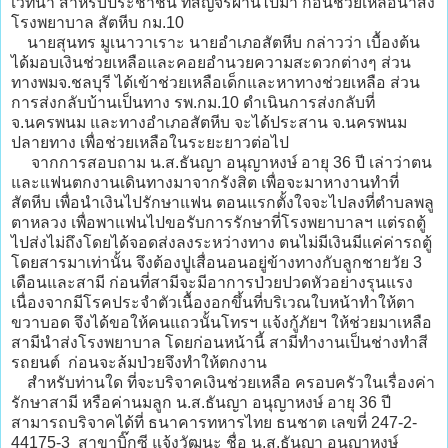
เวทนา สำหรับประชาชน ที่สัญจรผ่านไปมา ก่อนช่วยเหลือนำส่ง
โรงพยาบาล สัตหีบ กม.10
นายสุนทร มูเนาวาเราะ นายอำเภอสัตหีบ กล่าวว่า เบื้องต้น
ได้มอบเงินช่วยเหลือและคอยอำนวยความสะดวกต่างๆ ส่วน
ทางพมจ.ชลบุรี ได้เข้าช่วยเหลือเด็กและหาทางช่วยเหลือ ส่วน
การส่งกลับบ้านเป็นทาง รพ.กม.10 ดำเนินการส่งกลับที่
จ.นครพนม และทางอำเภอสัตหีบ จะได้ประสาน จ.นครพนม
ปลายทาง เพื่อช่วยเหลือในระยะยาวต่อไป
จากการสอบถาม น.ส.ธันญา อนุญาหงษ์ อายุ 36 ปี เล่าว่าตน
และแฟนตกงานเดินทางมาจากรังสิต เพื่อจะมาหางานทำที่
สัตหีบ เพื่อนำเงินไปรักษาแฟน ตอนแรกตั้งใจจะไปลงที่ตำบลพลู
ตาหลวง เพื่อพาแฟนไปขอรับการรักษาที่โรงพยาบาลฯ แต่รถตู้
ไปส่งไม่ถึงโดยได้จอดส่งลงระหว่างทาง ตนไม่มีเงินมีแค่ค่ารถตู้
โดยสารมาเท่านั้น จึงต้องปูเสื่อนอนอยู่ข้างทางกับลูกชายวัย 3
เดือนและสามี ก่อนที่สามีจะมีอาการป่วยปวดหัวอย่างรุนแรง
เนื่องจากมีโรคประจำตัวเนื้องอกขึ้นที่บริเวณใบหน้าทำให้ตา
ขวาบอด จึงได้ขอให้คนแถวนั้นโทรฯ แจ้งกู้ภัยฯ ให้ช่วยมาเหลือ
สามีนำส่งโรงพยาบาล โดยก่อนหน้านี้ สามีทำงานเป็นช่างทำสี
รถยนต์ ก่อนจะล้มป่วยจึงทำให้ตกงาน
สำหรับท่านใด ที่จะบริจาคเงินช่วยเหลือ ครอบครัวในเรื่องค่า
รักษาสามี หรือค่านมลูก น.ส.ธันญา อนุญาหงษ์ อายุ 36 ปี
สามารถบริจาคได้ที่ ธนาคารทหารไทย ธนชาต เลขที่ 247-2-
44175-3 สาขาบิ๊กซี แจ้งวัฒนะ ชื่อ น.ส.ธันญา อนุญาหงษ์