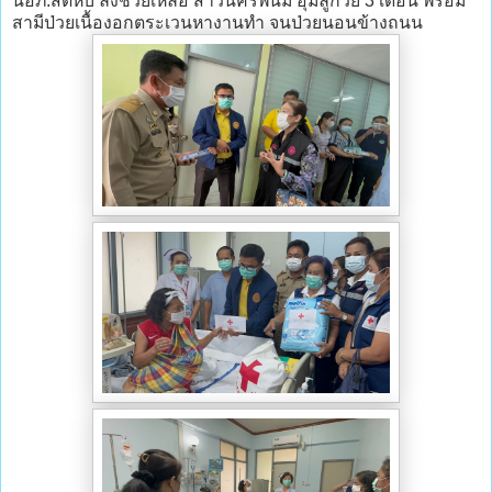
นอภ.สัตหีบ ลงช่วยเหลือ สาวนครพนม อุ้มลูกวัย 3 เดือน พร้อม
สามีป่วยเนื้องอกตระเวนหางานทำ จนป่วยนอนข้างถนน