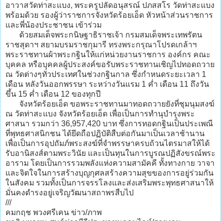
อาวาสวัดท่าสะแบง, พระครูปลัดอนุสรณ์ ปภสสโร วัดท่าสะแบง
พร้อมด้วย รองผู้ว่าราชการจังหวัดร้อยเอ็ด หัวหน้าส่วนราชการ
และพี่น้องประชาชน เข้าร่วม
ด้วยสมเด็จพระกนิษฐาธิราชเจ้า กรมสมเด็จพระเทพรัตน
ราชสุดาฯ สยามบรมราชกุมารี ทรงพระกรุณาโปรดเกล้าฯ
พระราชทานผ้าพระกฐินให้แก่หน่วยงานราชการ องค์กร คณะ
บุคคล หรือบุคคลผู้ประสงค์ขอรับพระราชทานเชิญไปทอดถวาย
ณ วัดต่างๆทั่วประเทศในช่วงกฐินกาล ซึ่งกำหนดระยะเวลา 1
เดือน หลังวันออกพรรษา ระหว่างวันแรม 1 ค่ำ เดือน 11 ถึงวัน
ขึ้น 15 ค่ำ เดือน 12 ของทุกปี
จังหวัดร้อยเอ็ด ขอพระราชทานมาทอดถวายยังที่ชุมนุมสงฆ์
ณ วัดท่าสะแบง จังหวัดร้อยเอ็ด เพื่อเป็นการทำนุบำรุงพระ
ศาสนา รวมกว่า 36,957,420 บาท ซึ่งการทอดกฐินเป็นประเพณี
ที่พุทธศาสนิกชน ได้ยึดถือปฏิบัติสืบต่อกันมาเป็นเวลาช้านาน
เพื่อเป็นการอุปถัมภ์พระสงฆ์ที่จำพรรษาครบถ้วนไตรมาสให้ได้
รับอานิสงส์ตามพระวินัย และเป็นทุนในการบูรณปฏิสังขรณ์พระ
อาราม โดยเป็นการรวมพลังแห่งความสามัคคี ทั้งทางกาย วาจา
และจิตใจในการสร้างบุญกุศลสร้างความสุขของการอยู่ร่วมกัน
ในสังคม รวมทั้งเป็นการจรรโลงและส่งเสริมพระพุทธศาสนาให้
มั่นคงดำรงอยู่เจริญวัฒนาสถาพรสืบไป
///
คมกฤช พวงศรีเคน ข่าว/ภาพ