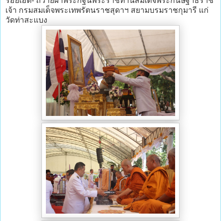
ร้อยเอ็ด- ถวายผ้าพระกฐินพระราชทานสมเด็จพระกนิษฐาธิราช
เจ้า กรมสมเด็จพระเทพรัตนราชสุดาฯ สยามบรมราชกุมารี แก่
วัดท่าสะแบง