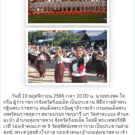
วันที่ 19 พฤศจิกายน 2566 เวลา 10.00 น. นายทรงพล ใจ
กริ่ม ผู้ว่าราชการจังหวัดร้อยเอ็ด เป็นประธาน พิธีถวายผ้าพระ
กฐินพระราชทาน สมเด็จพระกนิษฐาธิราชเจ้า กรมสมเด็จพระ
เทพรัตนราชสุดาฯ สยามบรมราชกุมารี แก่ วัดท่าสะแบง ตำบล
มะบ้า อำเภอทุ่งเขาหลวง จังหวัดร้อยเอ็ด โดยมี พระเทพปริยัติ
เวที รองเจ้าคณะภาค 9 วัดสุทัศน์เทพวราราม เป็นประธานฝ่าย
สงฆ์, พระครูสุทธิวโรภาส รองเจ้าคณะอำเภอทุ่งเขาหลวง เจ้า