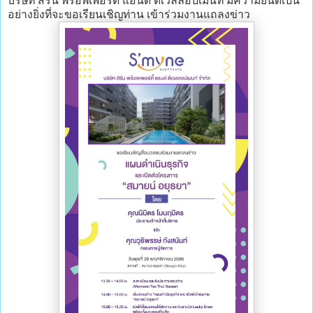
บริษัท สิรีน พร๊อพเพอร์ตี้ แอนด์ ดีเวลลอปเมนท์ มีความยินดีเป็น
อย่างยิ่งที่จะขอเรียนเชิญท่าน เข้าร่วมงานแถลงข่าว