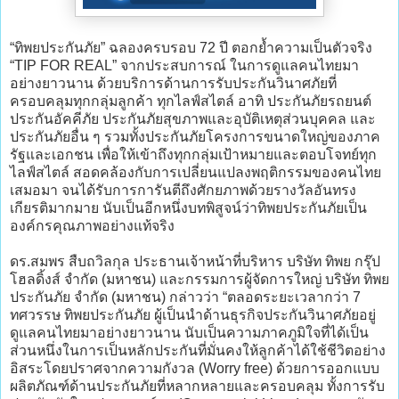
“ทิพยประกันภัย” ฉลองครบรอบ 72 ปี ตอกย้ำความเป็นตัวจริง
“TIP FOR REAL” จากประสบการณ์ ในการดูแลคนไทยมา
อย่างยาวนาน ด้วยบริการด้านการรับประกันวินาศภัยที่
ครอบคลุมทุกกลุ่มลูกค้า ทุกไลฟ์สไตล์ อาทิ ประกันภัยรถยนต์
ประกันอัคคีภัย ประกันภัยสุขภาพและอุบัติเหตุส่วนบุคคล และ
ประกันภัยอื่น ๆ รวมทั้งประกันภัยโครงการขนาดใหญ่ของภาค
รัฐและเอกชน เพื่อให้เข้าถึงทุกกลุ่มเป้าหมายและตอบโจทย์ทุก
ไลฟ์สไตล์ สอดคล้องกับการเปลี่ยนแปลงพฤติกรรมของคนไทย
เสมอมา จนได้รับการการันตีถึงศักยภาพด้วยรางวัลอันทรง
เกียรติมากมาย นับเป็นอีกหนึ่งบทพิสูจน์ว่าทิพยประกันภัยเป็น
องค์กรคุณภาพอย่างแท้จริง
ดร.สมพร สืบถวิลกุล ประธานเจ้าหน้าที่บริหาร บริษัท ทิพย กรุ๊ป
โฮลดิ้งส์ จำกัด (มหาชน) และกรรมการผู้จัดการใหญ่ บริษัท ทิพย
ประกันภัย จำกัด (มหาชน) กล่าวว่า “ตลอดระยะเวลากว่า 7
ทศวรรษ ทิพยประกันภัย ผู้เป็นนำด้านธุรกิจประกันวินาศภัยอยู่
ดูแลคนไทยมาอย่างยาวนาน นับเป็นความภาคภูมิใจที่ได้เป็น
ส่วนหนึ่งในการเป็นหลักประกันที่มั่นคงให้ลูกค้าได้ใช้ชีวิตอย่าง
อิสระโดยปราศจากความกังวล (Worry free) ด้วยการออกแบบ
ผลิตภัณฑ์ด้านประกันภัยที่หลากหลายและครอบคลุม ทั้งการรับ