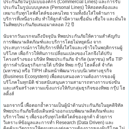
ประกันภัยในรูปแบบองค์กร (Commercial Lines) และการรับ
ประกันในรูปแบบบุคคล (Personal Lines) ให้สอดคล้องและ
เหมาะกับทุกไลฟ์สไตล์ของคนไทย รวมทั้งยังใส่ใจด้านการ
บริการที่เหนือระดับ ทำให้ลูกค้ามีความเชื่อมั่น เชื่อใจ และมั่นใจ
ในทิพยประกันภัยเสมอมาตลอด 72 ปี
นับจากวันแรกจนถึงปัจจุบัน ทิพยประกันภัยให้ความสำคัญกับ
การพัฒนาผลิตภัณฑ์และบริการโดยไม่หยุดนิ่ง จาก
ประสบการณ์การให้บริการที่ทั้งใส่ใจและเข้าใจในพฤติกรรมผู้
บริโภค เพื่อก้าวให้ทันการเปลี่ยนแปลงของโลกจึงได้ปรับ
โครงสร้างของ บริษัท ทิพยประกันภัย จำกัด (มหาชน) หรือ TIP
สู่การดำเนินธุรกิจภายใต้ บริษัท ทิพย กรุ๊ป โฮลดิ้งส์ จำกัด
(มหาชน) หรือ TIPH เดินหน้าพัฒนาระบบนิเวศทางธุรกิจ
(Business Ecosystem) เพื่อตอบสนองความต้องการของผู้
บริโภคในทุกมิติ ช่วยสนับสนุนความสามารถทางการแข่งขัน
และเสริมสร้างความแข็งแกร่งให้กับกลุ่มธุรกิจของทิพย กรุ๊ป โฮ
ลดิ้งส์
นอกจากนี้ เพื่อตอกย้ำความเป็นผู้นำด้านประกันภัยในยุคดิจิทัล
ทิพยประกันภัยจึงยังเดินหน้าออกแบบพัฒนาผลิตภัณฑ์และ
บริการใหม่ ๆ เพื่อรองรับทุกไลฟ์สไตล์ของลูกค้า ด้วยการ
วิเคราะห์ข้อมูลและการทำ Research (Data Driven) และ
คิดค้นนวัตกรรมให้ตอบสนองต่อความต้องการของผู้บริโภค ไม่