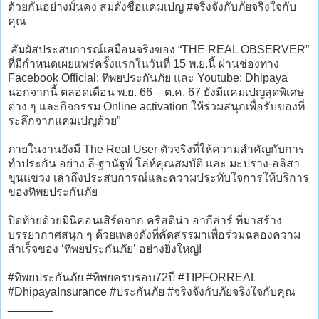
ด้วยกันอย่างมั่นคง สมดังชื่อแคมเปญ #จริงจังกับภัยจริงใจกับ
คุณ
สัมผัสประสบการณ์เสมือนจริงของ “THE REAL OBSERVER”
ที่มีกำหนดเผยแพร่ครั้งแรกในวันที่ 15 พ.ย.นี้ ผ่านช่องทาง
Facebook Official: ทิพยประกันภัย และ Youtube: Dhipaya
นอกจากนี้ ตลอดเดือน พ.ย. 66 – ต.ค. 67 ยังมีแคมเปญสุดพิเศษ
ต่าง ๆ และกิจกรรม Online activation ให้ร่วมสนุกเพื่อรับของที่
ระลึกจากแคมเปญด้วย”
ภายในงานยังมี The Real User ตัวจริงที่ให้ความสำคัญกับการ
ทำประกัน อย่าง ลี-ฐานัฐพ์ โล่ห์คุณสมบัติ และ มะปราง-อลิสา
ขุนแขวง เล่าถึงประสบการณ์และความประทับใจการให้บริการ
ของทิพยประกันภัย
ปิดท้ายด้วยมินิคอนเสิร์ตจาก คริสติน่า อากีล่าร์ ที่มาสร้าง
บรรยากาศสนุก ๆ ด้วยเพลงดังที่คัดสรรมาเพื่อร่วมฉลองความ
สำเร็จของ ‘ทิพยประกันภัย’ อย่างยิ่งใหญ่!
#ทิพยประกันภัย #ทิพยครบรอบ72ปี #TIPFORREAL
#DhipayaInsurance #ประกันภัย #จริงจังกับภัยจริงใจกับคุณ
_______