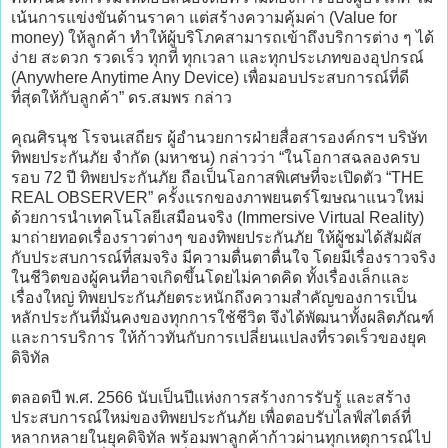
เน้นการแข่งขันด้านราคา แต่สร้างความคุ้มค่า (Value for
money) ให้ลูกค้า ทำให้ผู้บริโภคสามารถเข้าถึงบริการต่าง ๆ ได้
ง่าย สะดวก รวดเร็ว ทุกที่ ทุกเวลา และทุกประเภทของอุปกรณ์
(Anywhere Anytime Any Device) เพื่อมอบประสบการณ์ที่ดี
ที่สุดให้กับลูกค้า” ดร.สมพร กล่าว
คุณศิรนุช โรจนเสถียร ผู้อำนวยการฝ่ายสื่อสารองค์กรฯ บริษัท
ทิพยประกันภัย จำกัด (มหาชน) กล่าวว่า “ในโอกาสฉลองครบ
รอบ 72 ปี ทิพยประกันภัย ถือเป็นโอกาสพิเศษที่จะเปิดตัว “THE
REAL OBSERVER” ครั้งแรกของภาพยนตร์โฆษณาแนวใหม่
ด้วยการนำเทคโนโลยีเสมือนจริง (Immersive Virtual Reality)
มาถ่ายทอดเรื่องราวต่างๆ ของทิพยประกันภัย ให้ผู้ชมได้สัมผัส
กับประสบการณ์ที่สมจริง มีความตื่นตาตื่นใจ โดยมีเรื่องราวจริง
ในชีวิตของผู้คนที่อาจเกิดขึ้นโดยไม่คาดคิด ทั้งเรื่องเล็กและ
เรื่องใหญ่ ทิพยประกันภัยตระหนักถึงความสำคัญของการเป็น
หลักประกันที่มั่นคงของทุกการใช้ชีวิต จึงได้พัฒนาทั้งผลิตภัณฑ์
และการบริการ ให้ก้าวทันกับการเปลี่ยนแปลงที่รวดเร็วของยุค
ดิจิทัล
ตลอดปี พ.ศ. 2566 นับเป็นปีแห่งการสร้างการรับรู้ และสร้าง
ประสบการณ์ใหม่ของทิพยประกันภัย เพื่อตอบรับไลฟ์สไตล์ที่
หลากหลายในยุคดิจิทัล พร้อมพาลูกค้าก้าวผ่านทุกเหตุการณ์ไป