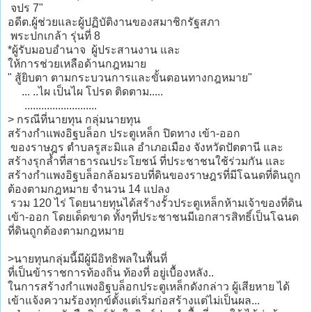
จปร 7"
อดีต.ผู้ช่วยและผู้ปฏิบัติงานของสมาชิกรัฐสภา
พระปกเกล้า รุ่นที่ 8
*ผู้รับมอบอำนาจ ผู้ประสานงาน และ
ให้การช่วยเหลือด้านกฎหมาย
" สู้ยิบตา ตามกระบวนการและขั้นตอนทางกฎหมาย"
... ..ไผ เป็นไผ โปรด ติดตาม.....
..........................
> กรณีที่นายทุน กลุ่มนายทุน
สร้างกำแพงอิฐบล็อก ประตูเหล็ก ปิดทาง เข้า-ออก
ของราษฎร ตำบลรูสะมิแล อำเภอเมือง จังหวัดปัตตานี และ
สร้างรุกล้ำที่สาธารณประโยชน์ ที่ประชาชนใช้ร่วมกัน และ
สร้างกำแพงอิฐบล็อกล้อมรอบที่ดินของราษฎรที่มีโฉนดที่ดินถูก
ต้องตามกฎหมาย จำนวน 14 แปลง
รวม 120 ไร่ โดยนายทุนได้สร้างรั้วประตูเหล็กห้ามเจ้าของที่ดิน
เข้า-ออก โดยเด็ดขาด ทั้งๆที่ประชาชนมีเอกสารสิทธิ์เป็นโฉนด
ที่ดินถูกต้องตามกฎหมาย
>นายทุนกลุ่มนี้มีผู้มีอิทธิพลในพื้นที่
ที่เป็นข้าราชการท้องถิ่น ท้องที่ อยู่เบื้องหลัง..
ในการสร้างกำแพงอิฐบล็อกประตูเหล็กดังกล่าว ผู้เสียหาย ได้
เข้าแจ้งความร้องทุกข์ตั้งแต่เริ่มก่อสร้างแต่ไม่เป็นผล...