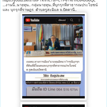
https://youtu.be/s7txiPTkVnc?si=CTFeYkHNJtAdGdQL
...งานนี้..นายทุน.. กลุ่มนายทุน..ที่บุกรุกที่สาธารณประโยชน์
และ บุกรุกที่ราษฎร ตำบลรูสะมิแล จ.ปัตตานี..