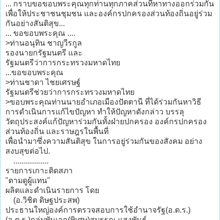
... กราบขอขอบพระคุณทุกท่านทุกภาคส่วนที่หาทางออกร่วมกัน
เพื่อให้ประชาชนชุมชน และองค์กรปกครองส่วนท้องถิ่นอยู่ร่วม
กันอย่างสันติสุข...
... ขอขอบพระคุณ ....
>ท่านอนุทิน ชาญวีรกูล
รองนายกรัฐมนตรี และ
รัฐมนตรีว่าการกระทรวงมหาดไทย
...ขอขอบพระคุณ
>ท่านชาดา ไชยเศรษฐ์
รัฐมนตรีช่วยว่าการกระทรวงมหาดไทย
>ขอบพระคุณท่านนายอำเภอเมืองปัตตานี ที่ได้ร่วมกันหาวิธี
การดำเนินการแก้ไขปัญหา ทำให้ปัญหาดังกล่าว บรรลุ
วัตถุประสงค์แก้ปัญหาร่วมกันทั้งฝ่ายปกครอง องค์กรปกครอง
ส่วนท้องถิ่น และราษฎรในพื้นที่
เพื่อนำมาซึ่งความสันติสุข ในการอยู่ร่วมกันของสังคม อย่าง
สงบสุขต่อไป.
..................
รายการเกาะติดสภา
"ตามดูผู้แทน"
ผลิตและดำเนินรายการ โดย
(อ.วิชิต ดิษฐประสพ)
ประธานใหญ่องค์การตรวจสอบการใช้อำนาจรัฐ(อ.ต.ร.)
(อ.ต.ร.)กลุ่มพันเอก(พิเศษ)สุบรรณ แสงพันธุ์