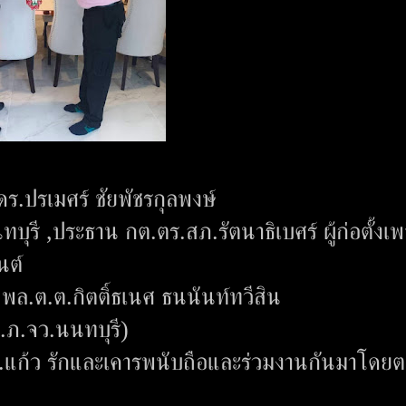
ดร.ปรเมศร์ ชัยพัชรกุลพงษ์
บุรี ,ประธาน กต.ตร.สภ.รัตนาธิเบศร์ ผู้ก่อตั้งเ
านต์
 พล.ต.ต.กิตติ์ธเนศ ธนนันท์ทวีสิน
ก.ภ.จว.นนทบุรี)
 ดร.แก้ว รักและเคารพนับถือและร่วมงานกันมาโดย