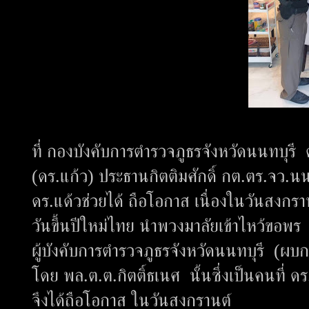
ที่ กองบังคับการตำรวจภูธรจังหวัดนนทบุรี 
(ดร.แก้ว) ประธานกิตติมศักดิ์ กต.ตร.จว.นนท
ดร.แด้วช่วยได้ ถือโอกาส เนื่องในวันสงกร
วันขึ้นปีใหม่ไทย นำพวงมาลัยเข้าไหว้ขอพร
ผู้บังคับการตำรวจภูธรจังหวัดนนทบุรี (ผบ
โดย พล.ต.ต.กิตติ์ธเนศ นั้นซึ่งเป็นคนที่
จึงได้ถือโอกาส ในวันสงกรานต์