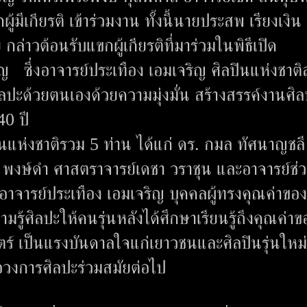
มีเกียรติ เข้าร่วมงาน ทั้งนี้นายประสพ เรียงเงิน 
าวต้อนรับแขกผู้เกียรติที่มาร่วมในพิธีเปิด
ญ ซึ่งอาจารย์ประเทือง เอมเจริญ ศิลปินแห่งชาติ
ิลปะด้วยตนเองด้วยความมุ่งมั่น สร้างสรรค์งานศิ
40 ปี
แห่งชาติรวม 5 ท่าน ได้แก่ ดร. กมล ทัศนาญชลี
ด พงษ์ดำ ศาสตราจารย์เดชา วราชุน และอาจารย์ช่ว
ึงอาจารย์ประเทือง เอมเจริญ บุคคลผู้ทรงคุณค่าของ
้ศิลปะให้คนรุ่นหลังได้ศึกษาเรียนรู้ถึงคุณค่าข
สตร์ เป็นแรงบันดาลใจแก่เยาวชนและศิลปินรุ่นใหม่
อวงการศิลปะร่วมสมัยต่อไป