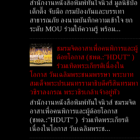
สำนักงานหนังสือพิมพ์ทันใจนิวส์ มูลนิธิป่อ
เต็กตึ๊ง จับมือ กรมป้องกันและบรรเทา
สาธารณภัย ลงนามบันทึกความเข้าใจ ยก
ระดับ MOU ร่วมให้ความรู้ พร้อม...
ชมรมจิตอาสาเพื่อคนพิการและผู้
ด้อยโอกาส (ชพด.:"HDUT" )
ร่วมเทิดพระเกียรติเนื่องใน
โอกาส วันเฉลิมพระชนมพรรษา พระบาท
สมเด็จพระปรเมนทรรามาธิบดีศรีสินทรมหา
วชิราลงกรณ พระวชิรเกล้าเจ้าอยู่หัว
สำนักงานหนังสือพิมพ์ทันใจนิวส์ ชมรมจิต
อาสาเพื่อคนพิการและผู้ด้อยโอกาส
(ชพด.:"HDUT" ) ร่วมเทิดพระเกียรติ
เนื่องในโอกาส วันเฉลิมพระช...