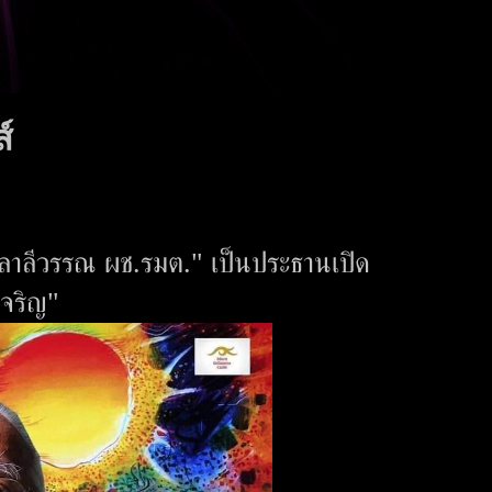
์
"ลาลีวรรณ ผช.รมต." เป็นประธานเปิด
เจริญ"