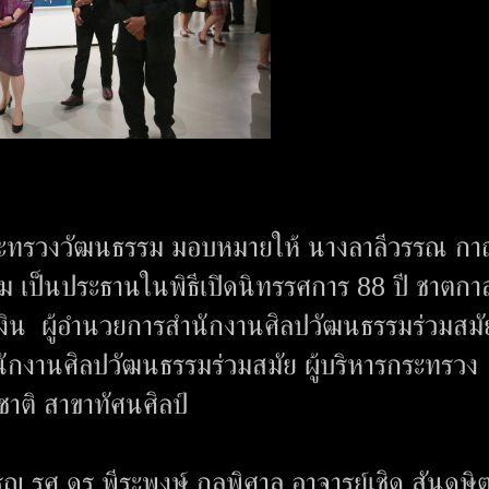
ารกระทรวงวัฒนธรรม มอบหมายให้ นางลาลีวรรณ ก
รม เป็นประธานในพิธีเปิดนิทรรศการ 88 ปี ชาตกา
เงิน ผู้อำนวยการสำนักงานศิลปวัฒนธรรมร่วมสมั
ักงานศิลปวัฒนธรรมร่วมสมัย ผู้บริหารกระทรวง
าติ สาขาทัศนศิลป์
 รศ.ดร.พีระพงษ์ กุลพิศาล อาจารย์เชิด สันดุษิ