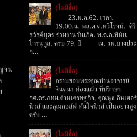
(ไม่มีชื่อ)
23.พ.ค.62. เวลา.
19.00.น. พล.ต.ต.ทวีโรจน์. ศิริ
สวัสดีบุตร ร่วมงานวันเกิด. พ.ต.อ.พินัย.
ไกรนุกูล. ครบ 79. ปี ณ. รพ.บางประ
ก...
าญจน
(ไม่มีชื่อ)
ล
กราบขอบพระคุณท่านอาจารย์
จินตนา ผ่องแผ้ว ที่ปรึกษา
ย
กต.ตร.กทม.ด้านเศรษฐกิจ, คุณนุช อินเตอร์
นิวส์ และคุณกอล์ฟ ทันใจนิวส์ เป็นอย่างสูง
ครับ ...
(ไม่มีชื่อ)
ต