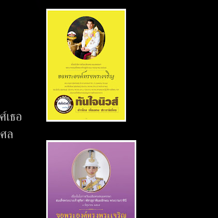
ศ์เธอ
ุศล