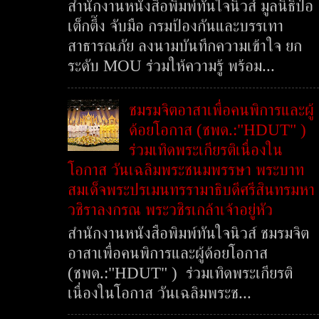
สำนักงานหนังสือพิมพ์ทันใจนิวส์ มูลนิธิป่อ
เต็กตึ๊ง จับมือ กรมป้องกันและบรรเทา
สาธารณภัย ลงนามบันทึกความเข้าใจ ยก
ระดับ MOU ร่วมให้ความรู้ พร้อม...
ชมรมจิตอาสาเพื่อคนพิการและผู้
ด้อยโอกาส (ชพด.:"HDUT" )
ร่วมเทิดพระเกียรติเนื่องใน
โอกาส วันเฉลิมพระชนมพรรษา พระบาท
สมเด็จพระปรเมนทรรามาธิบดีศรีสินทรมหา
วชิราลงกรณ พระวชิรเกล้าเจ้าอยู่หัว
สำนักงานหนังสือพิมพ์ทันใจนิวส์ ชมรมจิต
อาสาเพื่อคนพิการและผู้ด้อยโอกาส
(ชพด.:"HDUT" ) ร่วมเทิดพระเกียรติ
เนื่องในโอกาส วันเฉลิมพระช...