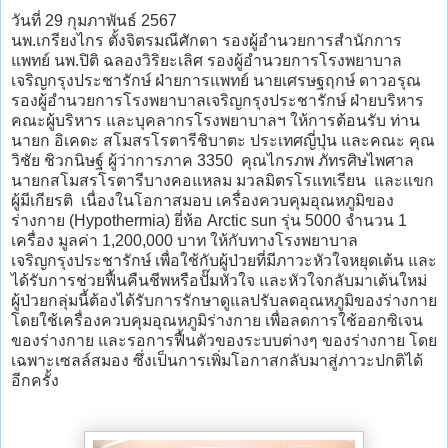
วันที่ 29 กุมภาพันธ์ 2567
นพ.เกรียงไกร ตั้งจิตรมณีศักดา รองผู้อำนวยการสำนักการ
แพทย์ นพ.ปิติ ฉลองวิริยะเลิศ รองผู้อำนวยการโรงพยาบาล
เจริญกรุงประชารักษ์ ฝ่ายการแพทย์ นายเศรษฐฤกษ์ ดาวอรุณ
รองผู้อำนวยการโรงพยาบาลเจริญกรุงประชารักษ์ ฝ่ายบริหาร
คณะผู้บริหาร และบุคลากรโรงพยาบาลฯ ให้การต้อนรับ ท่าน
นายก อิเคดะ สโมสรโรตารีชิบาตะ ประเทศญี่ปุ่น และคณะ คุณ
วิชัย ชิวกนิษฐ์ ผู้ว่าการภาค 3350 คุณไกรภพ ภัทรศิษไพศาล
นายกสโมสรโรตารีบางคอแหลม มวลมิตรโรแทเรียน และแขก
ผู้มีเกียรติ เนื่องในโอกาสมอบ เครื่องควบคุมอุณหภูมิของ
ร่างกาย (Hypothermia) ยี่ห้อ Arctic sun รุ่น 5000 จำนวน 1
เครื่อง มูลค่า 1,200,000 บาท ให้กับทางโรงพยาบาล
เจริญกรุงประชารักษ์ เพื่อใช้กับผู้ป่วยที่มีภาวะหัวใจหยุดเต้น และ
ได้รับการช่วยฟื้นคืนชีพหรือปั๊มหัวใจ และหัวใจกลับมาเต้นใหม่
ผู้ป่วยกลุ่มนี้ต้องได้รับการรักษาดูแลปรับลดอุณหภูมิของร่างกาย
โดยใช้เครื่องควบคุมอุณหภูมิร่างกาย เพื่อลดการใช้ออกซิเจน
ของร่างกาย และรอการฟื้นตัวของระบบต่างๆ ของร่างกาย โดย
เฉพาะเซลล์สมอง ซึ่งเป็นการเพิ่มโอกาสกลับมาสู่ภาวะปกติได้
อีกครั้ง