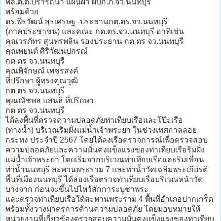
พล.ต.ต.ปรารถนา แผ่นผา ผบก.ภ.จว.นนทบุรี
พร้อมด้วย
ดร.พีรวัฒน์ สุรเศรษฐ -ประธานกต.ตร.จว.นนทบุรี
(ภาคประชาชน) และคณะ กต.ตร.จว.นนทบุรี อาทิเช่น
คุณวรภัทร สุนทรพลิน รองประธาน กต ตร จว.นนทบุรี
คุณพยนต์ ศิริวัฒนปกรณ์
กต ตร จว.นนทบุรี
คุณพิจักษณ์ เพชรสงค์
ที่ปรึกษา ผู้ทรงคุณวุฒิ
กต ตร จว.นนทบุรี
คุณณัชพล แสนธิ ที่ปรึกษา
กต ตร จว.นนทบุรี
ได้ลงพื้นที่ตรวจความปลอดภัยท่าเทียบเรือและโป๊ะเรือ
(ทางน้ำ) บริเวณริมฝั่งแม่น้ำเจ้าพระยา ในช่วงเทศกาลลอย
กระทง ประจำปี 2567 โดยได้ลงเรือตรวจการณ์เพื่อตรวจสอบ
ความปลอดภัยและความมั่นคงแข็งแรงของท่าเทียบเรือริมฝั่ง
แม่น้ำเจ้าพระยา โดยเริ่มจากบริเวณท่าเทียบเรือและริมเขื่อน
ท่าน้ำนนทบุรี สะพานพระราม 7 และท่าน้ำวัดเฉลิมพระเกียรติ
พื้นที่เมืองนนทบุรี ได้ล่องเรือตรวจท่าเทียบเรือบริเวณหน้าวัด
บางจาก ก่อนจะขึ้นไปไหว้สักการะบูชาพระ
และตรวจท่าเทียบเรือใต้สะพานพระราม 4 พื้นที่อำเภอปากเกร็ด
พร้อมทั้งวางมาตรการด้านความปลอดภัย โดยมอบหมายให้
หน่วยงานที่เกี่ยวข้องตรวจสอบความมั่นคงแข็งแรงของท่าเทียบ