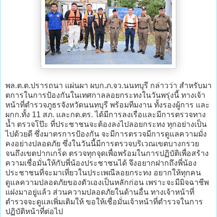
พล.ต.ต.ปรารถนา แผ่นผา ผบก.ภ.จว.นนทบุรี กล่าวว่า สำหรับมา
ตการในการป้องกันในเทศกาลลอยกระทงในวันพรุ่งนี้ ทางเจ้า
หน้าที่ตำรวจภูธรจังหวัดนนทบุรี พร้อมทีมงาน ทั้งรองผู้การ และ
ผกก.ทั้ง 11 สภ. และกต.ตร. ได้มีการลงเรือและมีการตรวจทาง
น้ำ ตรวจโป๊ะ ที่ประชาชนจะต้องลงไปลอยกระทง ทุกอย่างเป็น
ไปด้วยดี ซึ่งมาตรการป้องกัน จะมีการตรวจมีการดูแลความมั่ง
คงอย่างปลอดภัย ซึ่งในวันนี้มีการตรวจบริเวณเขตบางกรวย
จนถึงเขตปากเกร็ด ตรวจทุกจุดเพื่อพร้อมในการปฏิบัติเพื่อสร้าง
ความเชื่อมั่นให้กับพี่น้องประชาชนได้ จึงอยากฝากถึงพี่น้อง
ประชาชนที่จะมาเที่ยวในประเพณีลอยกระทง อยากให้ทุกคน
ดูแลความปลอดภัยของตัวเองเป็นหลักก่อน เพราะจะมีมิจฉาชีพ
แฝงมาอยู่แล้ว ส่วนความปลอดภัยในด้านอื่น ทางเจ้าหน้าที่
ตำรวจจะดูแลเพิ่มเติมให้ ขอให้เชื่อมั่นเจ้าหน้าที่ตำรวจในการ
ปฏิบัติหน้าที่ต่อไป