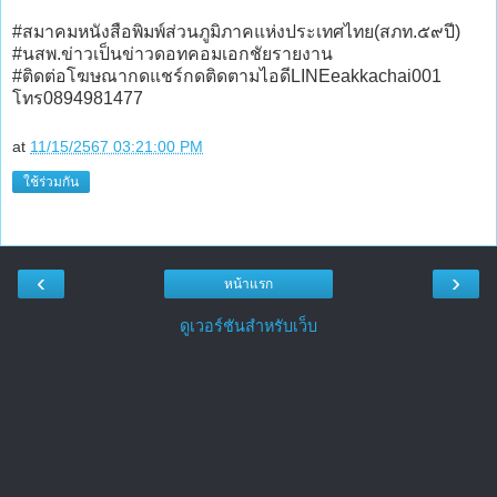
#สมาคมหนังสือพิมพ์ส่วนภูมิภาคแห่งประเทศไทย(สภท.๕๙ปี)
#นสพ.ข่าวเป็นข่าวดอทคอมเอกชัยรายงาน
#ติดต่อโฆษณากดแชร์กดติดตามไอดีLINEeakkachai001
โทร0894981477
at
11/15/2567 03:21:00 PM
ใช้ร่วมกัน
‹
›
หน้าแรก
ดูเวอร์ชันสำหรับเว็บ