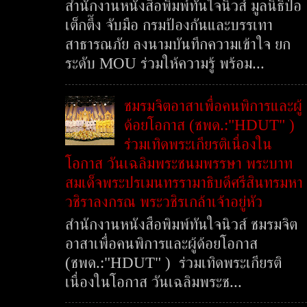
สำนักงานหนังสือพิมพ์ทันใจนิวส์ มูลนิธิป่อ
เต็กตึ๊ง จับมือ กรมป้องกันและบรรเทา
สาธารณภัย ลงนามบันทึกความเข้าใจ ยก
ระดับ MOU ร่วมให้ความรู้ พร้อม...
ชมรมจิตอาสาเพื่อคนพิการและผู้
ด้อยโอกาส (ชพด.:"HDUT" )
ร่วมเทิดพระเกียรติเนื่องใน
โอกาส วันเฉลิมพระชนมพรรษา พระบาท
สมเด็จพระปรเมนทรรามาธิบดีศรีสินทรมหา
วชิราลงกรณ พระวชิรเกล้าเจ้าอยู่หัว
สำนักงานหนังสือพิมพ์ทันใจนิวส์ ชมรมจิต
อาสาเพื่อคนพิการและผู้ด้อยโอกาส
(ชพด.:"HDUT" ) ร่วมเทิดพระเกียรติ
เนื่องในโอกาส วันเฉลิมพระช...