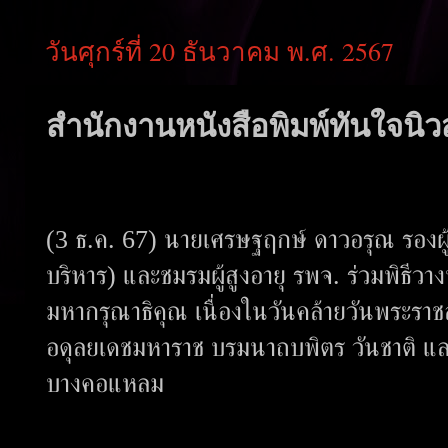
วันศุกร์ที่ 20 ธันวาคม พ.ศ. 2567
สำนักงานหนังสือพิมพ์ทันใจนิวส
(3 ธ.ค. 67) นายเศรษฐฤกษ์ ดาวอรุณ รองผู
บริหาร) และชมรมผู้สูงอายุ รพจ. ร่วมพิธี
มหากรุณาธิคุณ เนื่องในวันคล้ายวันพระ
อดุลยเดชมหาราช บรมนาถบพิตร วันชาติ แล
บางคอแหลม