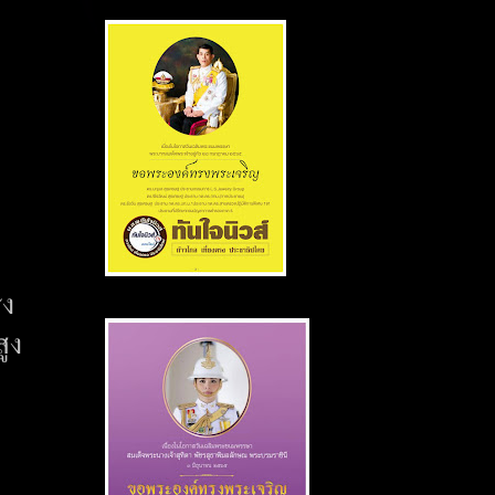
รง
ูง