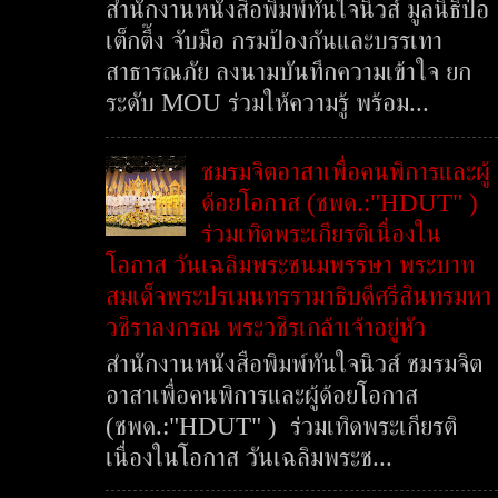
สำนักงานหนังสือพิมพ์ทันใจนิวส์ มูลนิธิป่อ
เต็กตึ๊ง จับมือ กรมป้องกันและบรรเทา
สาธารณภัย ลงนามบันทึกความเข้าใจ ยก
ระดับ MOU ร่วมให้ความรู้ พร้อม...
ชมรมจิตอาสาเพื่อคนพิการและผู้
ด้อยโอกาส (ชพด.:"HDUT" )
ร่วมเทิดพระเกียรติเนื่องใน
โอกาส วันเฉลิมพระชนมพรรษา พระบาท
สมเด็จพระปรเมนทรรามาธิบดีศรีสินทรมหา
วชิราลงกรณ พระวชิรเกล้าเจ้าอยู่หัว
สำนักงานหนังสือพิมพ์ทันใจนิวส์ ชมรมจิต
อาสาเพื่อคนพิการและผู้ด้อยโอกาส
(ชพด.:"HDUT" ) ร่วมเทิดพระเกียรติ
เนื่องในโอกาส วันเฉลิมพระช...