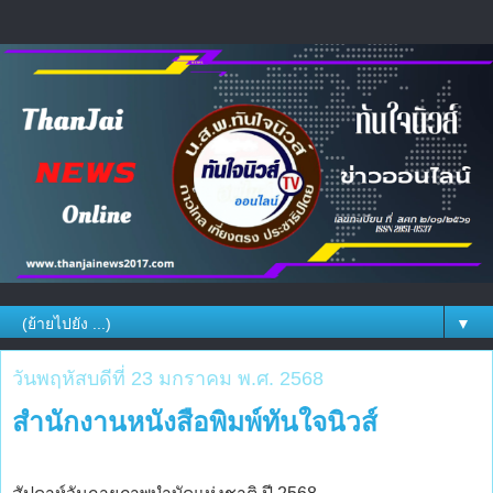
▼
วันพฤหัสบดีที่ 23 มกราคม พ.ศ. 2568
สำนักงานหนังสือพิมพ์ทันใจนิวส์