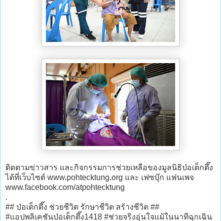
ติดตามข่าวสาร และกิจกรรมการช่วยเหลือของมูลนิธิป่อเต็กตึ๊ง
ได้ที่เว็บไซต์ www.pohtecktung.org และ เฟซบุ๊ก แฟนเพจ
www.facebook.com/atpohtecktung
.
## ป่อเต็กตึ๊ง ช่วยชีวิต รักษาชีวิต สร้างชีวิต ##
#แอปพลิเคชันป่อเต็กตึ๊ง1418 #ช่วยจริงอุ่นใจแม้ในนาทีฉุกเฉิน