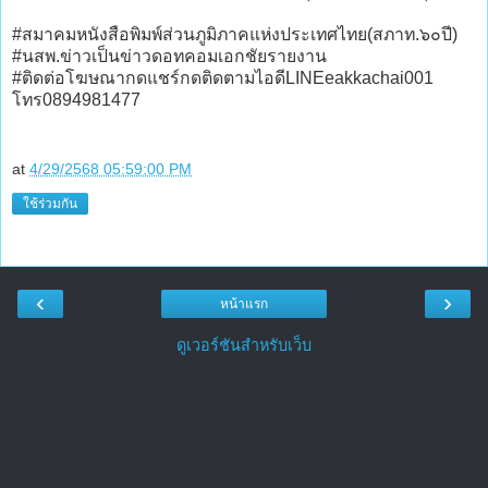
#สมาคมหนังสือพิมพ์ส่วนภูมิภาคแห่งประเทศไทย(สภาท.๖๐ปี)
#นสพ.ข่าวเป็นข่าวดอทคอมเอกชัยรายงาน
#ติดต่อโฆษณากดแชร์กดติดตามไอดีLINEeakkachai001
โทร0894981477
at
4/29/2568 05:59:00 PM
ใช้ร่วมกัน
‹
›
หน้าแรก
ดูเวอร์ชันสำหรับเว็บ