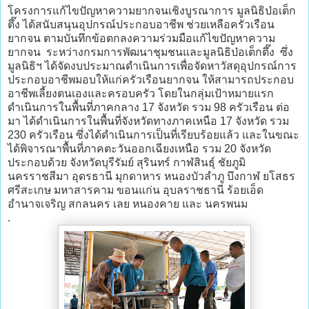
โครงการแก้ไขปัญหาความยากจนเชิงบูรณาการ มูลนิธิป่อเต็ก
ตึ๊ง ได้สนับสนุนอุปกรณ์ประกอบอาชีพ ช่วยเหลือครัวเรือน
ยากจน ตามบันทึกข้อตกลงความร่วมมือแก้ไขปัญหาความ
ยากจน ระหว่างกรมการพัฒนาชุมชนและมูลนิธิป่อเต็กตึ๊ง ซึ่ง
มูลนิธิฯ ได้จัดงบประมาณดำเนินการเพื่อจัดหาวัสดุอุปกรณ์การ
ประกอบอาชีพมอบให้แก่ครัวเรือนยากจน ให้สามารถประกอบ
อาชีพเลี้ยงตนเองและครอบครัว โดยในกลุ่มเป้าหมายแรก
ดำเนินการในพื้นที่ภาคกลาง 17 จังหวัด รวม 98 ครัวเรือน ต่อ
มา ได้ดำเนินการในพื้นที่จังหวัดทางภาคเหนือ 17 จังหวัด รวม
230 ครัวเรือน ซึ่งได้ดำเนินการเป็นที่เรียบร้อยแล้ว และในขณะ
ได้พิจารณาพื้นที่ภาคตะวันออกเฉียงเหนือ รวม 20 จังหวัด
ประกอบด้วย จังหวัดบุรีรัมย์ สุรินทร์ กาฬสินธุ์ ชัยภูมิ
นครราชสีมา อุดรธานี มุกดาหาร หนองบัวลำภู บึงกาฬ ยโสธร
ศรีสะเกษ มหาสารคาม ขอนแก่น อุบลราชธานี ร้อยเอ็ด
อำนาจเจริญ สกลนคร เลย หนองคาย และ นครพนม
.