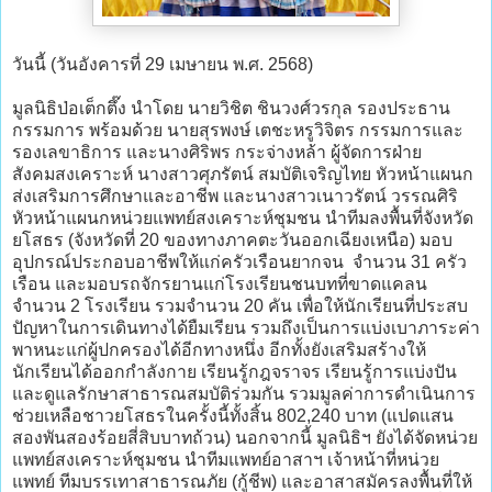
วันนี้ (วันอังคารที่ 29 เมษายน พ.ศ. 2568)
มูลนิธิป่อเต็กตึ๊ง นำโดย นายวิชิต ชินวงศ์วรกุล รองประธาน
กรรมการ พร้อมด้วย นายสุรพงษ์ เตชะหรูวิจิตร กรรมการและ
รองเลขาธิการ และนางศิริพร กระจ่างหล้า ผู้จัดการฝ่าย
สังคมสงเคราะห์ นางสาวศุภรัตน์ สมบัติเจริญไทย หัวหน้าแผนก
ส่งเสริมการศึกษาและอาชีพ และนางสาวเนาวรัตน์ วรรณศิริ
หัวหน้าแผนกหน่วยแพทย์สงเคราะห์ชุมชน นำทีมลงพื้นที่จังหวัด
ยโสธร (จังหวัดที่ 20 ของทางภาคตะวันออกเฉียงเหนือ) มอบ
อุปกรณ์ประกอบอาชีพให้แก่ครัวเรือนยากจน จำนวน 31 ครัว
เรือน และมอบรถจักรยานแก่โรงเรียนชนบทที่ขาดแคลน
จำนวน 2 โรงเรียน รวมจำนวน 20 คัน เพื่อให้นักเรียนที่ประสบ
ปัญหาในการเดินทางได้ยืมเรียน รวมถึงเป็นการแบ่งเบาภาระค่า
พาหนะแก่ผู้ปกครองได้อีกทางหนึ่ง อีกทั้งยังเสริมสร้างให้
นักเรียนได้ออกกำลังกาย เรียนรู้กฎจราจร เรียนรู้การแบ่งปัน
และดูแลรักษาสาธารณสมบัติร่วมกัน รวมมูลค่าการดำเนินการ
ช่วยเหลือชาวยโสธรในครั้งนี้ทั้งสิ้น 802,240 บาท (แปดแสน
สองพันสองร้อยสี่สิบบาทถ้วน) นอกจากนี้ มูลนิธิฯ ยังได้จัดหน่วย
แพทย์สงเคราะห์ชุมชน นำทีมแพทย์อาสาฯ เจ้าหน้าที่หน่วย
แพทย์ ทีมบรรเทาสาธารณภัย (กู้ชีพ) และอาสาสมัครลงพื้นที่ให้