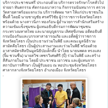
บริการประชาชนฟรี ประกอบด้วย บริการตรวจรักษาโรคทั่วไป
จ่ายยา ทันตกรรม คัดกรองเบาหวาน กิจกรรมนันทนาการ ตรวจ
วัดสายตาพร้อมแจกแว่น บริการตัดผม ฯลฯ ให้แก่ประชาชนใน
พื้นที่ โดยมี นายชาญชัย ศรศรีวิชัย ผู้ว่าราชการจังหวัดยโสธร
พร้อมด้วย นางสาวนิภา ทองก้อน ผู้อำนวยการสำนักเสริมสร้าง
ความเข้มแข็งชุมชน ผู้แทนอธิบดีกรมการพัฒนาชุมชน
กระทรวงมหาดไทย และนายบุญธรรม เลิศสุขีเกษม อดีตอธิบดี
กรมป้องกันและบรรเทาสาธารณภัย และอดีตผู้ว่าราชการ
จังหวัดยโสธร เป็นประธานร่วมในพิธี และคณะมูลนิธิรวม
สามัคคียโสธร เป็นผู้ประสานงานและร่วมในพิธี พร้อมด้วย
อาสาสมัครศิลปินมูลนิธิป่อเต็กตึ๊ง นำโดย นายนพดล ทรงแสง
(จิ้ม ชวนชื่น) นายสวิช เพชรวิเศษศิริ (บี๋) ร่วมในพิธี และสร้าง
สีสันภายในงาน โดยมี ประชาชน เยาวชน และผู้แทนจาก
สถาบันการศึกษา เป็นผู้รับมอบ ณ หอประชุมจังหวัดยโสธร
ศาลากลางจังหวัดยโสธร อำเภอเมือง จังหวัดยโสธร
.