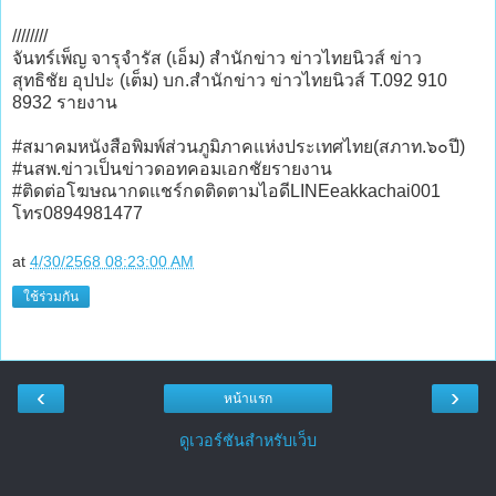
////////
จันทร์เพ็ญ จารุจำรัส (เอ็ม) สำนักข่าว ข่าวไทยนิวส์ ข่าว
สุทธิชัย อุปปะ (เต็ม) บก.สำนักข่าว ข่าวไทยนิวส์ T.092 910
8932 รายงาน
#สมาคมหนังสือพิมพ์ส่วนภูมิภาคแห่งประเทศไทย(สภาท.๖๐ปี)
#นสพ.ข่าวเป็นข่าวดอทคอมเอกชัยรายงาน
#ติดต่อโฆษณากดแชร์กดติดตามไอดีLINEeakkachai001
โทร0894981477
at
4/30/2568 08:23:00 AM
ใช้ร่วมกัน
‹
›
หน้าแรก
ดูเวอร์ชันสำหรับเว็บ