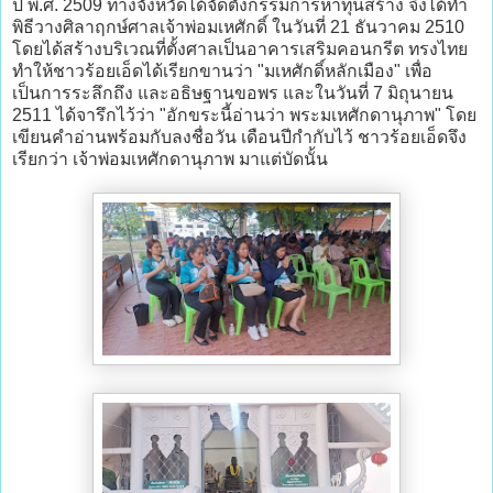
ปี พ.ศ. 2509 ทางจังหวัดได้จัดตั้งกรรมการหาทุนสร้าง จึงได้ทำ
พิธีวางศิลาฤกษ์ศาลเจ้าพ่อมเหศักดิ์ ในวันที่ 21 ธันวาคม 2510
โดยได้สร้างบริเวณที่ตั้งศาลเป็นอาคารเสริมคอนกรีต ทรงไทย
ทำให้ชาวร้อยเอ็ดได้เรียกขานว่า "มเหศักดิ์หลักเมือง" เพื่อ
เป็นการระลึกถึง และอธิษฐานขอพร และในวันที่ 7 มิถุนายน
2511 ได้จารึกไว้ว่า "อักขระนี้อ่านว่า พระมเหศักดานุภาพ" โดย
เขียนคำอ่านพร้อมกับลงชื่อวัน เดือนปีกำกับไว้ ชาวร้อยเอ็ดจึง
เรียกว่า เจ้าพ่อมเหศักดานุภาพ มาแต่บัดนั้น