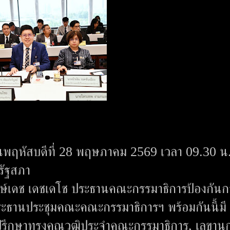
ในวันพฤหัสบดีที่ 28 พฤษภาคม 2569 เวลา 09.30 
รัฐสภา
ักษ์เดช เดชเดโช ประธานคณะกรรมาธิการป้องกันก
ะธานประชุมคณะคณะกรรมาธิการฯ พร้อมกันนี้มี
ที่ปรึกษาทรงคุณวุฒิประจำคณะกรรมาธิการ, เลขานุ