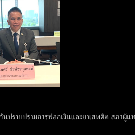
กันปราบปรามการฟอกเงินและยาเสพติด สภาผู้แ