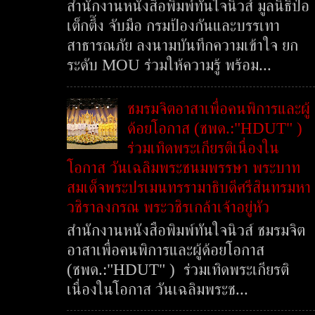
สำนักงานหนังสือพิมพ์ทันใจนิวส์ มูลนิธิป่อ
เต็กตึ๊ง จับมือ กรมป้องกันและบรรเทา
สาธารณภัย ลงนามบันทึกความเข้าใจ ยก
ระดับ MOU ร่วมให้ความรู้ พร้อม...
ชมรมจิตอาสาเพื่อคนพิการและผู้
ด้อยโอกาส (ชพด.:"HDUT" )
ร่วมเทิดพระเกียรติเนื่องใน
โอกาส วันเฉลิมพระชนมพรรษา พระบาท
สมเด็จพระปรเมนทรรามาธิบดีศรีสินทรมหา
วชิราลงกรณ พระวชิรเกล้าเจ้าอยู่หัว
สำนักงานหนังสือพิมพ์ทันใจนิวส์ ชมรมจิต
อาสาเพื่อคนพิการและผู้ด้อยโอกาส
(ชพด.:"HDUT" ) ร่วมเทิดพระเกียรติ
เนื่องในโอกาส วันเฉลิมพระช...