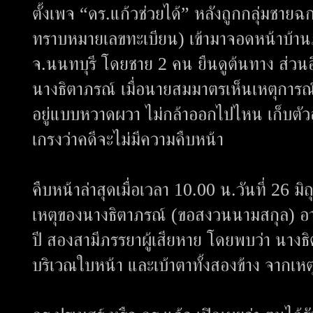
ตั้งเพจ “ดร.แก้วช่วยได้” หลังถูกกลุ่มชายฉ
ทราบหมายเลขทะเบียน) เข้ามาจอดหน้าบ้าน
จ.นนทบุรี โดยชาย 2 คน ยืนดูต้นทาง ส่วนอ
นางธิตาภรณ์ เมื่อนายสมมาตรเห็นเหตุการณ์เข้
อยู่แบบหวาดผวา ไม่กล้าออกไปไหน เก็บตัวอ
เกรงว่าคดีจะไม่มีความคืบหน้า
คืบหน้าล่าสุดเมื่อเวลา 10.00 น.วันที่ 26 มิถ
เหตุของนางธิตาภรณ์ (ขอสงวนนามสกุล) อ
ปี สองสามีภรรยาผู้เสียหาย โดยพบว่า นางธ
บริเวณใบหน้า และเบ้าตาทั้งสองข้าง จากเหตุก