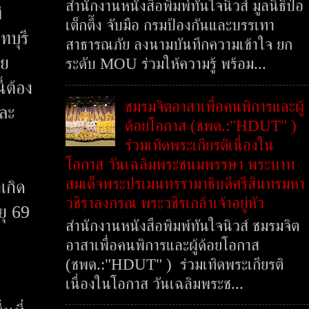
สำนักงานหนังสือพิมพ์ทันใจนิวส์ มูลนิธิป่อ
่
เต็กตึ๊ง จับมือ กรมป้องกันและบรรเทา
บุรี
สาธารณภัย ลงนามบันทึกความเข้าใจ ยก
าย
ระดับ MOU ร่วมให้ความรู้ พร้อม...
้ต้อง
ชมรมจิตอาสาเพื่อคนพิการและผู้
และ
ด้อยโอกาส (ชพด.:"HDUT" )
ร่วมเทิดพระเกียรติเนื่องใน
โอกาส วันเฉลิมพระชนมพรรษา พระบาท
สมเด็จพระปรเมนทรรามาธิบดีศรีสินทรมหา
งเกิด
วชิราลงกรณ พระวชิรเกล้าเจ้าอยู่หัว
ุ 69
สำนักงานหนังสือพิมพ์ทันใจนิวส์ ชมรมจิต
อาสาเพื่อคนพิการและผู้ด้อยโอกาส
(ชพด.:"HDUT" ) ร่วมเทิดพระเกียรติ
เนื่องในโอกาส วันเฉลิมพระช...