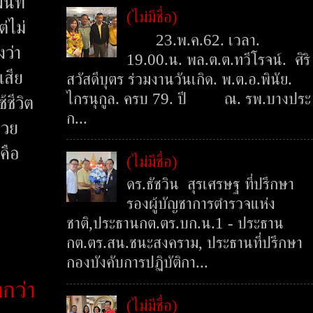
นที่
(ไม่มีชื่อ)
่ไม่
23.พ.ค.62. เวลา.
ว่า
19.00.น. พล.ต.ต.ทวีโรจน์. ศิริ
เสีย
สวัสดีบุตร ร่วมงานวันเกิด. พ.ต.อ.พินัย.
ไกรนุกูล. ครบ 79. ปี ณ. รพ.บางประ
ชีวิต
ก...
้วย
คือ
(ไม่มีชื่อ)
ดร.ธัชวิน สุรเศรษฐ ที่ปรึกษา
รองผู้บัญชาการตำรวจแห่ง
ชาติ,ประธานกต.ตร.บก.น.1 - ประธาน
กต.ตร.สน.ชนะสงคราม, ประธานที่ปรึกษา
กองบังคับการปฏิบัติกา...
ากว่า
(ไม่มีชื่อ)