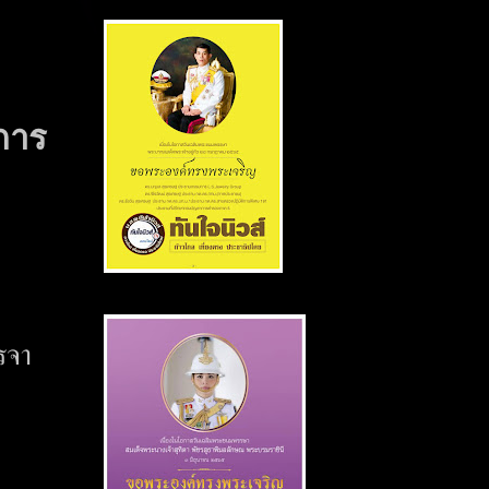
การ
รจา