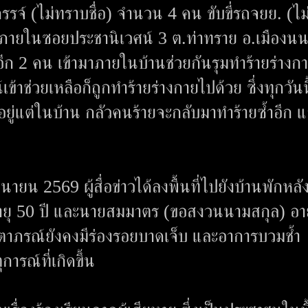
กรรจ์ (ไม่ทราบชื่อ) จำนวน 4 คน ขับขี่รถจยย. (ไม
ภายในซอยประชานิเวศน์ 3 ต.ท่าทราย อ.เมืองนนท
ีก 2 คน เข้ามาภายในบ้านช่วยกันรุมทำร้ายร่างก
าช่วยเหลือก็ถูกทำร้ายร่างกายไปด้วย ซึ่งทุกวันนี
ยู่แต่ในบ้าน กลัวคนร้ายจะกลับมาทำร้ายซ้ำอีก 
ุนายน 2569 ผู้สื่อข่าวได้ลงพื้นที่ไปยังบ้านพักหลั
ายุ 50 ปี และนายสมมาตร (ขอสงวนนามสกุล) อาย
ิตาภรณ์ยังคงมีร่องรอยบาดเจ็บ และอาการบวมช้ำ
ารณ์ที่เกิดขึ้น