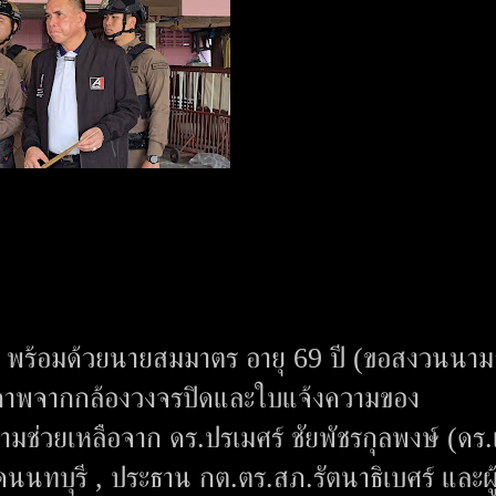
ี พร้อมด้วยนายสมมาตร อายุ 69 ปี (ขอสงวนนาม
นภาพจากกล้องวงจรปิดและใบแจ้งความของ
มช่วยเหลือจาก ดร.ปรเมศร์ ชัยพัชรกุลพงษ์ (ดร.
นทบุรี , ประธาน กต.ตร.สภ.รัตนาธิเบศร์ และผู้