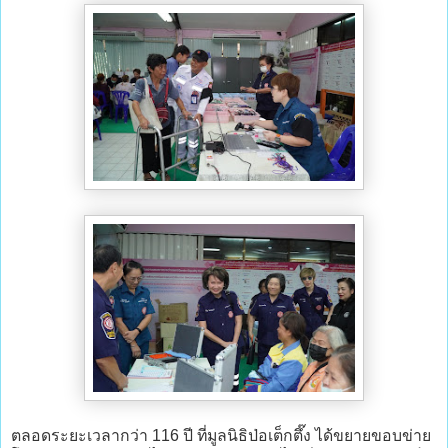
ตลอดระยะเวลากว่า 116 ปี ที่มูลนิธิป่อเต็กตึ๊ง ได้ขยายขอบข่าย