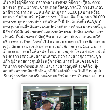
เดี่ยว หรือผู้ที่มีความหลากหลายทางเพศ ที่มีความรู้และความ
สามารถ ฐานะยากจน ขาดแคลนวัสดุอุปกรณ์ในการประกอบ
อาชีพ รวมจำนวน 31 คน คิดเป็นมูลค่า 613,810 บาท พร้อม
มอบรถเข็นวีลแชร์แก่ผู้พิการ รวม 10 คน คิดเป็นมูลค่า 30,000
บาท รวมมูลค่าการช่วยเหลือในครั้งนี้เป็นเงินทั้งสิ้น 643,810
บาท (หกแสนสี่หมื่นสามพันแปดร้อยสิบบาทถ้วน) นอกจากนี้ มูล
นิธิฯ ยังได้จัดหน่วยแพทย์สงเคราะห์ชุมชน นำทีมแพทย์อาสาฯ
เจ้าหน้าที่หน่วยแพทย์ ทีมกู้ชีพ และอาสาสมัคร ออกหน่วยให้
บริการตรวจรักษาโรคทั่วไป แจกแว่นสายตา บริการตัดผมชาย-
หญิง ทันตกรรม แก่ประชาชน รวมถึงจัดกิจกรรมนันทนาการ
เด็กและเยาวชนในพื้นที่ฟรี โดยมี นางจตุพร โรจนพานิช อธิบดี
กรมกิจการสตรีและสถาบันครอบครัว นางสาวศุภวรรณ ขูด
แก้ว ผู้อำนวยการศูนย์เรียนรู้การพัฒนาสตรีและครอบครัว
รัตนาภา จังหวัดขอนแก่น และนางสาวอัญชลี จงคดีกิจ (ปุ๊-
อัญชลี) อาสาสมัครศิลปินมูลนิธิป่อเต็กตึ๊ง ร่วมในพิธี ณ ศูนย์
เรียนรู้การพัฒนาสตรีและครอบครัวรัตนาภา จังหวัดขอนแก่น
.