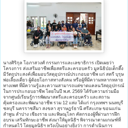
นางศิริกุล โอภาสวงศ์ กรรมการและเลขาธิการ เปิดเผยว่า
โครงการ ส่งเสริมอาชีพเพื่อสตรีและครอบครัว มูลนิธิป่อเต็กตึ๊ง
มีวัตถุประสงค์เพื่อมอบวัสดุอุปกรณ์ประกอบอาชีพ แก่ สตรี บุรุษ
พ่อเลี้ยงเดี่ยว ผู้ด้อยโอกาสทางสังคม หรือผู้ที่มีความหลากหลาย
ทางเพศ ที่มีความรู้และความสามารถแต่ขาดแคลนวัสดุอุปกรณ์
ในการประกอบอาชีพ โดยในปี พ.ศ. 2569 ได้รับความร่วมมือ
จากศูนย์เรียนรู้การพัฒนาสตรีและครอบครัว และสถาน
คุ้มครองและพัฒนาอาชีพ รวม 12 แห่ง ได้แก่ กรุงเทพฯ นนทบุรี
ชลบุรี นครราชสีมา สงขลา สุราษฎร์ธานี ศรีสะเกษ ขอนแก่น
ลำพูน ลำปาง เชียงราย และพิษณุโลก คัดกรองผู้ที่ผ่านการฝึก
อบรม เสริมทักษะอาชีพ ส่งมาให้มูลนิธิฯ พิจารณาตามเกณฑ์ที่
กำหนดไว้ โดยมูลนิธิฯ หวังเป็นอย่างยิ่งว่า การดำเนินการ