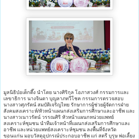
มูลนิธิป่อเต็กตึ๊ง นำโดย นางศิริกุล โอภาสวงศ์ กรรมการและ
เลขาธิการ นางจินดา บุญลาภทวีโชค กรรมการตรวจสอบ
นางสาวศุภรัตน์ สมบัติเจริญไทย รักษาการผู้ช่วยผู้จัดการฝ่าย
สังคมสงเคราะห์/หัวหน้าแผนกส่งเสริมการศึกษาและอาชีพ และ
นางสาวเนาวรัตน์ วรรณศิริ หัวหน้าแผนกหน่วยแพทย์
สงเคราะห์ชุมชน นำทีมเจ้าหน้าที่แผนกส่งเสริมการศึกษาและ
อาชีพ และหน่วยแพทย์สงเคราะห์ชุมชน ลงพื้นที่จังหวัด
ขอนแก่น มอบวัสดุอุปกรณ์ประกอบอาชีพ แก่ สตรี บุรุษ พ่อเลี้ยง