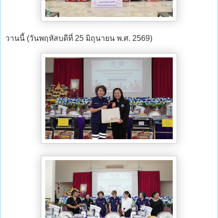
วานนี้ (วันพฤหัสบดีที่ 25 มิถุนายน พ.ศ. 2569)