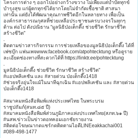
โครงการต่าง ๆ ออกไปอย่างกว้างขวาง ไม่เพียงแต่บำบัดทุกข์
บำรุงสุข แก่ผู้ตกทุกข์ได้ยากโดยไม่จำกัดเชื้อชาติ ศาสนา
เท่านั้น แต่ยังได้พัฒนาคุณภาพชีวิตอีกในหลายทาง เพื่อเป็น
องค์กรสาธารณกุศลที่ช่วยเหลือประชาชนครบวงจรในทุกๆ
ด้าน ต่อไป ดังปณิธาน “มูลนิธิป่อเต็กตึ๊ง ช่วยชีวิต รักษาชีวิต
สร้างชีวิต”
.
ติดตามข่าวสารกิจกรรม การช่วยเหลือของมูลนิธิป่อเต็กตึ๊ง ได้ที่
เฟซบุ๊ก แฟนเพจwww.facebook.com/atpohtecktung หรือดูราย
ละเอียดช่องทางที่สะดวกได้ที่ https://linktr.ee/pohtecktung
.
มูลนิธิป่อเต็กตึ๊ง ช่วยชีวิต รักษาชีวิต สร้างชีวิต”
#แอปพลิเคชัน และ #สายด่วน ป่อเต็กตึ๊ง1418
#ช่วยจริงอุ่นใจแม้ในนาทีฉุกเฉิน #แอปพลิเคชัน และ #สายด่วน
ป่อเต็กตึ๊ง1418
#สมาคมหนังสือพิมพ์แห่งประเทศไทย ในพระบรม
ราชูปถัมภ์(สนท.๘๕ ปี)
#สมาคมหนังสือพิมพ์ส่วนภูมิภาคแห่งประเทศไทย(สภท.๖๑ ปี)
#นสพ.ข่าวเป็นข่าวดอทคอมเอกชัยรายงาน
#ติดต่อโฆษณากดแชร์กดติดตามไอดีLINEeakkachai001
#089-498-1477