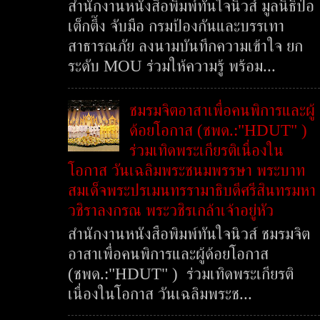
สำนักงานหนังสือพิมพ์ทันใจนิวส์ มูลนิธิป่อ
เต็กตึ๊ง จับมือ กรมป้องกันและบรรเทา
สาธารณภัย ลงนามบันทึกความเข้าใจ ยก
ระดับ MOU ร่วมให้ความรู้ พร้อม...
ชมรมจิตอาสาเพื่อคนพิการและผู้
ด้อยโอกาส (ชพด.:"HDUT" )
ร่วมเทิดพระเกียรติเนื่องใน
โอกาส วันเฉลิมพระชนมพรรษา พระบาท
สมเด็จพระปรเมนทรรามาธิบดีศรีสินทรมหา
วชิราลงกรณ พระวชิรเกล้าเจ้าอยู่หัว
สำนักงานหนังสือพิมพ์ทันใจนิวส์ ชมรมจิต
อาสาเพื่อคนพิการและผู้ด้อยโอกาส
(ชพด.:"HDUT" ) ร่วมเทิดพระเกียรติ
เนื่องในโอกาส วันเฉลิมพระช...