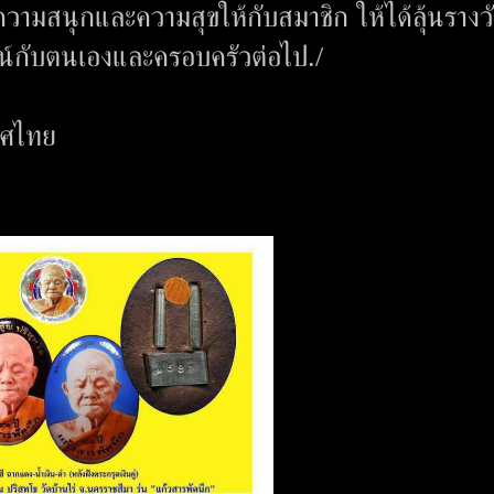
งความสนุกและความสุขให้กับสมาชิก ให้ได้ลุ้นรางว
น์กับตนเองและครอบครัวต่อไป./
ทศไทย