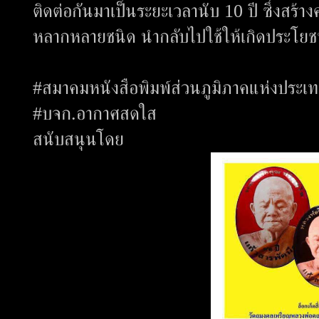
ติดต่อกันมาเป็นระยะเวลานับ 10 ปี ซึ่งสร้า
หลากหลายชนิด นำกลับไปใช้ให้เกิดประโยช
#สมาคมหนังสือพิมพ์ส่วนภูมิภาคแห่งประเ
#บจก.อากาศสดใส
สนับสนุนโดย