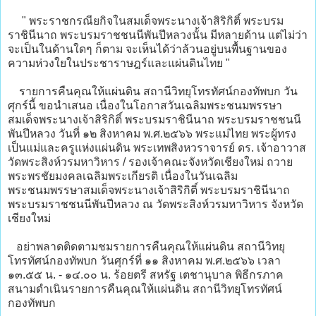
" พระราชกรณียกิจในสมเด็จพระนางเจ้าสิริกิติ์ พระบรม
ราชินีนาถ พระบรมราชชนนีพันปีหลวงนั้น มีหลายด้าน แต่ไม่ว่า
จะเป็นในด้านใดๆ ก็ตาม จะเห็นได้ว่าล้วนอยู่บนพื้นฐานของ
ความห่วงใยในประชาราษฎร์และแผ่นดินไทย "
รายการคืนคุณให้แผ่นดิน สถานีวิทยุโทรทัศน์กองทัพบก วัน
ศุกร์นี้ ขอนำเสนอ เนื่องในโอกาสวันเฉลิมพระชนมพรรษา
สมเด็จพระนางเจ้าสิริกิติ์ พระบรมราชินีนาถ พระบรมราชชนนี
พันปีหลวง วันที่ ๑๒ สิงหาคม พ.ศ.๒๕๖๖ พระแม่ไทย พระผู้ทรง
เป็นแม่และครูแห่งแผ่นดิน พระเทพสิงหวราจารย์ ดร. เจ้าอาวาส
วัดพระสิงห์วรมหาวิหาร / รองเจ้าคณะจังหวัดเชียงใหม่ ถวาย
พระพรชัยมงคลเฉลิมพระเกียรติ เนื่องในวันเฉลิม
พระชนมพรรษาสมเด็จพระนางเจ้าสิริกิติ์ พระบรมราชินีนาถ
พระบรมราชชนนีพันปีหลวง ณ วัดพระสิงห์วรมหาวิหาร จังหวัด
เชียงใหม่
อย่าพลาดติดตามชมรายการคืนคุณให้แผ่นดิน สถานีวิทยุ
โทรทัศน์กองทัพบก วันศุกร์ที่ ๑๑ สิงหาคม พ.ศ.๒๕๖๖ เวลา
๑๓.๕๕ น. - ๑๔.๐๐ น. ร้อยตรี สหรัฐ เตชานุบาล พิธีกรภาค
สนามดำเนินรายการคืนคุณให้แผ่นดิน สถานีวิทยุโทรทัศน์
กองทัพบก