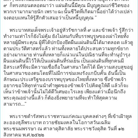
๙ ก็ทรงสอนตลอดมาว่า แผ่นดินนี้มีคุณ มีบุญคุณแก่ชีวิตของ
พวกเรามากมายนัก เพราะฉะนั้นชีวิตที่เกิดมานี้อย่าได้ว่างเปล่า
จงตอบแทนให้รู้สึกตัวเสมอว่าเป็นหนี้บุญคุณ "
พระบาทสมเด็จพระเจ้าอยู่หัวรัชกาลที่ ๙ และข้าพเจ้า รู้สึกว่า
ทำงานเท่าไรก็ยังไม่คุ้ม ยังไม่สมกับที่บรรพบุรุษของเผ่าไทยทั้ง
หลายผู้มีพระคุณ ผู้ที่ได้ปกป้องยึดผืนแผ่นดินนี้ได้มาตลอด แล้วดู
ตามประวัติศาสตร์แล้ว ท่านทั้งหลายได้ประสบความทุกข์ยาก
อย่างมากมาย ท่านทั้งหลายก็แน่วแน่ในปณิธานที่จะทำนุบำรุง
ผืนแผ่นดินนี้ไว้ให้เป็นแผ่นดินที่ร่มเย็น เป็นแผ่นดินที่ทุกคนมี
อิสระเสรีที่จะมีความเชื่อถือในศาสนาใดก็ได้ มีความสงบสุขอยู่
ในศาสนาของตนโดยที่ไม่มีการข่มเหงรังแกบีบคั้น อันนี้เป็น
ลักษณะประเสริฐของบรรพบุรุษของไทยทั้งหลาย ซึ่งข้าพเจ้า
อยากขอให้ทุกท่านนำคำพูดของข้าพเจ้าไปคิดดูให้ดี แล้วก็จะ
เห็นว่าข้าพเจ้านั้นไม่ได้ดีวิเศษอะไรเลย เพียงแต่ว่าเมื่อนึกถึง
พระคุณอย่างนี้แล้ว ก็ต้องยิ่งพยายามที่จะทำให้สุดความ
สามารถ..."
พระราชดำรัสพระราชทานแก่คณะบุคคลต่างๆ ที่เข้าเฝ้าทูล
ละอองธุลีพระบาท ถวายชัยมงคลในโอกาสวันเฉลิม
พระชนมพรรษา ณ ศาลาดุสิดาลัย พระราชวังดุสิต วันที่ ๑๒
สิงหาคม พ.ศ.๒๕๒๒