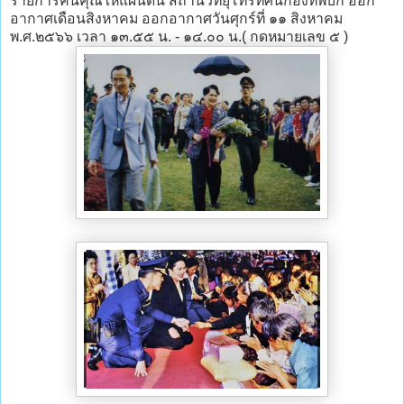
รายการคืนคุณให้แผ่นดิน สถานีวิทยุโทรทัศน์กองทัพบก ออก
อากาศเดือนสิงหาคม ออกอากาศวันศุกร์ที่ ๑๑ สิงหาคม
พ.ศ.๒๕๖๖ เวลา ๑๓.๕๕ น. - ๑๔.๐๐ น.( กดหมายเลข ๕ )