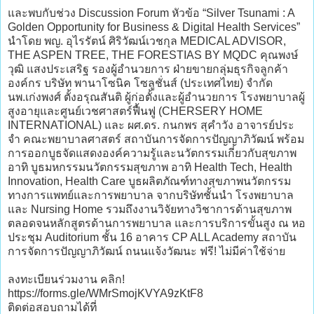
และพบกับช่วง Discussion Forum หัวข้อ “Silver Tsunami : A
Golden Opportunity for Business & Digital Health Services”
นำโดย พญ. อุไรรัตน์ ศิริวัฒน์เวชกุล MEDICAL ADVISOR,
THE ASPEN TREE, THE FORESTIAS BY MQDC คุณพงษ์
วุฒิ แสงประเสริฐ รองผู้อำนวยการ ฝ่ายขายกลุ่มธุรกิจลูกค้า
องค์กร บริษัท พานาโซนิค โซลูชั่นส์ (ประเทศไทย) จำกัด
นพ.เก่งพงศ์ ตั้งอรุณสันติ ผู้ก่อตั้งและผู้อำนวยการ โรงพยาบาลผู้
สูงอายุและศูนย์เวชศาสตร์ฟื้นฟู (CHERSERY HOME
INTERNATIONAL) และ ผศ.ดร. กนกพร สุคำวัง อาจารย์ประ
จํา คณะพยาบาลศาสตร์ สถาบันการจัดการปัญญาภิวัฒน์ พร้อม
การออกบูธจัดแสดงองค์ความรู้และนวัตกรรมเกี่ยวกับสุขภาพ
อาทิ บูธมหกรรมนวัตกรรมสุขภาพ อาทิ Health Tech, Health
Innovation, Health Care บูธผลิตภัณฑ์ทางสุขภาพนวัตกรรม
ทางการแพทย์และการพยาบาล จากบริษัทชั้นนำ โรงพยาบาล
และ Nursing Home รวมถึงงานวิจัยทางวิชาการด้านสุขภาพ
ตลอดจนหลักสูตรด้านการพยาบาล และการบริการขั้นสูง ณ หอ
ประชุม Auditorium ชั้น 16 อาคาร CP ALL Academy สถาบัน
การจัดการปัญญาภิวัฒน์ ถนนแจ้งวัฒนะ ฟรี! ไม่มีค่าใช้จ่าย
ลงทะเบียนร่วมงาน คลิก!
https://forms.gle/WMrSmojKVYA9zKtF8
ติดต่อสอบถามได้ที่