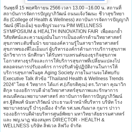
วันพุธที่ 15 พฤศจิกายน 2566 เวลา 13.00 –16.00 น. สถานที่
สถาบันการจัดการปัญญาภิวัฒน์ ถนนแจ้งวัฒนะ ชีวาสุขวิทยา
ลัย (College of Health & Wellness) สถาบันการจัดการปัญญาภิ
วัฒน์ (พีไอเอ็ม) ขอเชิญร่วมงาน PIM WELLNESS
SYMPOSIUM & HEALTH INNOVATION FAIR เพื่อตอกย้ำ
วิสัยทัศน์และความมุ่งมั่นในการเป็นองค์กรด้านวิทยาศาสตร์
สุขภาพระดับชั้นนำ ขยายองค์ความรู้ในสาขาวิทยาศาสตร์
สุขภาพของพีไอเอ็มแก่ ผู้บริหารองค์กรด้านการบริการสุขภาพ
นักวิชาการ นักศึกษา ได้รับทราบเทรนด์ของธุรกิจสุขภาพ
โอกาสทางธุรกิจและการให้บริการสุขภาพที่เปลี่ยนแปลงไป
ตลอดจนการปรับองค์กร การปรับตัวผู้ปฏิบัติงานในการให้
บริการสุขภาพในยุค Aging Society ภายในงานจะได้พบกับ
Executive Talk หัวข้อ “Thailand Health & Wellness Trends
2024” โดย 4 วิทยากร ได้แก่ ศ.(เกียรติคุณ) ดร.วิภาดา คุณาวิก
ติกุล รองอธิการบดี ฝ่ายวิทยาศาสตร์สุขภาพและรักษาการ
คณบดีคณะพยาบาลศาสตร์ สถาบันการจัดการปัญญาภิวัฒน์
ดร.ฐิติพงศ์ นันทาภิวัฒน์ ประธานเจ้าหน้าที่บริหาร บริษัท โรง
พยาบาลธนบุรี บำรุงเมือง จำกัด รศ.นพ.กัมมาล กุมาร ปาวา
รองอธิการบดีฝ่ายบริหารศูนย์พัทยา มหาวิทยาลัยธรรมศาสตร์
และ พญ.นาฏ ฟองสมุทร DIRECTOR - HEALTH &
WELLNESS บริษัท ลิฟเวล ลิฟวิ่ง จำกัด