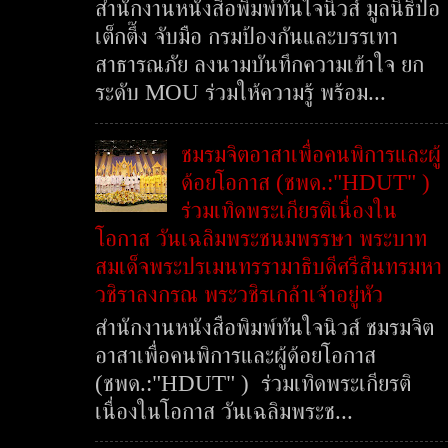
สำนักงานหนังสือพิมพ์ทันใจนิวส์ มูลนิธิป่อ
เต็กตึ๊ง จับมือ กรมป้องกันและบรรเทา
สาธารณภัย ลงนามบันทึกความเข้าใจ ยก
ระดับ MOU ร่วมให้ความรู้ พร้อม...
ชมรมจิตอาสาเพื่อคนพิการและผู้
ด้อยโอกาส (ชพด.:"HDUT" )
ร่วมเทิดพระเกียรติเนื่องใน
โอกาส วันเฉลิมพระชนมพรรษา พระบาท
สมเด็จพระปรเมนทรรามาธิบดีศรีสินทรมหา
วชิราลงกรณ พระวชิรเกล้าเจ้าอยู่หัว
สำนักงานหนังสือพิมพ์ทันใจนิวส์ ชมรมจิต
อาสาเพื่อคนพิการและผู้ด้อยโอกาส
(ชพด.:"HDUT" ) ร่วมเทิดพระเกียรติ
เนื่องในโอกาส วันเฉลิมพระช...