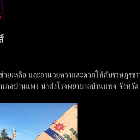
6
์
รช่วยเหลือ และอำนวยความสะดวกให้กับราษฎรชา
ึกอำเภอบ้านแพง นำส่งโรงพยาบาลบ้านแพง จังหวัด