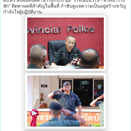
ผบ.ตร.ลงพื้นที่ปัตตานี เรียกประชุม “รรท.ผบช.ภ.9 - หัวหน้าโรง
พัก” ติดตามคดีสำคัญในพื้นที่ กำชับดูแลความเป็นอยู่สร้างขวัญ
กำลังใจผู้ปฏิบัติงาน