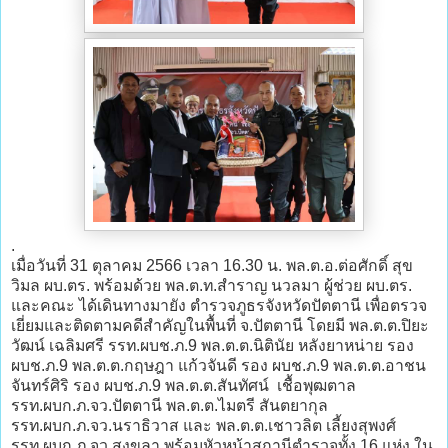
.
เมื่อวันที่ 31 ตุลาคม 2566 เวลา 16.30 น. พล.ต.อ.ต่อศักดิ์ สุข
วิมล ผบ.ตร. พร้อมด้วย พล.ต.ท.สำราญ นวลมา ผู้ช่วย ผบ.ตร.
และคณะ ได้เดินทางมายัง ตำรวจภูธรจังหวัดปัตตานี เพื่อตรวจ
เยี่ยมและติดตามคดีสำคัญในพื้นที่ จ.ปัตตานี โดยมี พล.ต.ต.ปิยะ
วัฒน์ เฉลิมศรี รรท.ผบช.ภ.9 พล.ต.ต.นิตินัย หลังยาหน่าย รอง
ผบช.ภ.9 พล.ต.ต.กฤษฎา แก้วจันดี รอง ผบช.ภ.9 พล.ต.ต.อาชน
จันทร์ศิริ รอง ผบช.ภ.9 พล.ต.ต.สันทัศน์ เชื้อพุฒตาล
รรท.ผบก.ภ.จว.ปัตตานี พล.ต.ต.ไมตรี สันตยากุล
รรท.ผบก.ภ.จว.นราธิวาส และ พล.ต.ต.เชาวลิต เลี้ยงสุพงศ์
รรท.ผบก.ภ.จว.สงขลา พร้อมหัวหน้าสถานีตำรวจทั้ง 16 แห่ง ใน