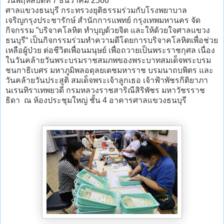
วันพฤหัสบดีที่ 7 ธันวาคม 2566
ศาลแขวงธนบุรี กระทรวงยุติธรรมร่วมกับโรงพยาบาล
เจริญกรุงประชารักษ์ สำนักการแพทย์ กรุงเทพมหานคร จัด
กิจกรรม ”บริจาคโลหิต ทำบุญด้วยจิต และให้ด้วยใจศาลแขวง
ธนบุรี“ เป็นกิจกรรมร่วมทำความดีโดยการบริจาคโลหิตเพื่อช่วย
เหลือผู้ป่วย ต่อชีวิตเพื่อนมนุษย์ เพื่อถวายเป็นพระราชกุศล เนื่อง
ในวันคล้ายวันพระบรมราชสมภพของพระบาทสมเด็จพระบรม
ชนกาธิเบศร มหาภูมิพลอดุลยเดชมหาราช บรมนาถบพิตร และ
วันคล้ายวันประสูติ สมเด็จพระเจ้าลูกเธอ เจ้าฟ้าพัชรกิติยาภา
นเรนทิราเทพยวดี กรมหลวงราชสาริณีสิริพัชร มหาวัชรราช
ธิดา ณ ห้องประชุมใหญ่ ชั้น 4 อาคารศาลแขวงธนบุรี