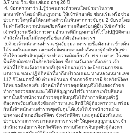
3.7 นาย วีระชัย แซ่เฮอ อายุ 26 ปี
4. ข้อกล่าวหาว่า 1.รู้ว่าคนต่างด้าวคนใดเข้ามาในราช
อาณาจักรโดยฝ่าฝืนกฎหมาย ให้เข้าพักอาศัย ซ่อนเร้น หรือช่วย
ประการใดๆเพื่อให้คนต่างด้าวนั้นพ้นจากการจับกุม 2.ขับรถโดย
ไม่คำนึงถึงความปลอดภัยหรือความเดือดร้อนผู้อื่น 3.ขัดคำสั่ง
เจ้าพนักงานซึ่งสั่งการตามอำนาจที่มีกฎหมายให้ไว้ไม่ปฎิบัติตาม
คำสั่งนัันโดยไม่มีเหตุหรือข้อแก้ตัวอันสมควรฯ
5.ด้วยเจ้าพนักงานตำรวจชุดจับกุมตามารายชื่อดังกล่าวข้างต้น
ได้ร่วมกันออกตรวจเขตรับผิดชอบตามคำสั่งของผู้บังคับบัญชา
ซึ่งให้กวดขันจับกุมผู้กระทำความผิดเกี่ยวกับ พ.ร.บ.ต่างๆ ในเขต
พื้นที่รับผิดชอบในจังหวัดพิจิตร ซึ่งตามวันเวลาดังกล่าว เจ้า
หน้าที่ได้รับแจ้งจากสายลับ(ขอปิดนาม)ว่า จะมีขบวนการขน
แรงงาน ขณะปฏิบัติหน้าที่มาถึงบริเวณถนน ทางหลวงหมายเลข
117 กิโลเมตรที่ 90 ตำบลบ้านนา อำเภอวชิรบารมี จังหวัดพิจิตร
ได้พบรถต้องสงสัย เจ้าหน้าที่ตำรวจชุดจับกุมจึงได้แสดงตัวขอ
ทำการตรวจสอบและได้ให้สัญญาณไฟวับวาบกระพริบสีแดง
จากนั้นเจ้าพนักงานตำรวจชุดจับกุมจึงได้ทำการจับกุมตัวผู้
ต้องหาพร้อมกับแจ้งข้อกล่าวหาและสิทธิให้ผู้ต้องหาทราบ พร้อม
กันนี้เจ้าพนักงานตำรวจชุดจับกุมได้แจ้งให้เจ้าพนักงานฝ่าย
ปกครองอำเภอเมืองพิจิตร จังหวัดพิจิตร และศูนย์ป้องกันและ
ปราบปรามการทรมานและการกระทำให้บุคคลสูญหายประจำ
สำนักงานอัยการจังหวัดพิจิตร ทราบถึงการจับกุมตัวผู้ต้องหา
ตามพระราชบัญญัติป้องกันและปราบปรามการทรมานและ