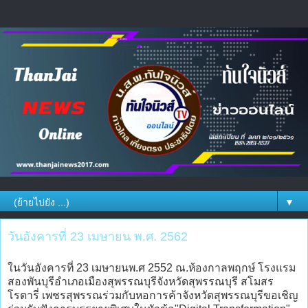
▼
วันอังคารที่ 23 เมษายน พ.ศ. 2562
ในวันอังคารที่ 23 เมษายนพ.ศ 2552 ณ.ห้องกาลพฤกษ์ โรงแรม
สองพันบุรีอำเภอเมืองสุพรรณบุรีจังหวัดสุพรรณบุรี สโมสร
โรตารี่ เพชรสุพรรณร่วมกับหอการค้าจังหวัดสุพรรณบุรีขอเชิญ