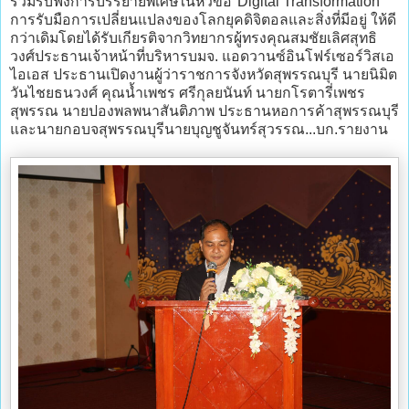
ร่วมรับฟังการบรรยายพิเศษในหัวข้อ"Digital Transformation"
การรับมือการเปลี่ยนแปลงของโลกยุคดิจิตอลและสิ่งที่มีอยู่ ให้ดี
กว่าเดิมโดยได้รับเกียรติจากวิทยากรผู้ทรงคุณสมชัยเลิศสุทธิ
วงศ์ประธานเจ้าหน้าที่บริหารบมจ. แอดวานซ์อินโฟร์เซอร์วิสเอ
ไอเอส ประธานเปิดงานผู้ว่าราชการจังหวัดสุพรรณบุรี นายนิมิต
วันไชยธนวงศ์ คุณน้ำเพชร ศรีกุลยนันท์ นายกโรตารี่เพชร
สุพรรณ นายปองพลพนาสันติภาพ ประธานหอการค้าสุพรรณบุรี
และนายกอบจสุพรรณบุรีนายบุญชูจันทร์สุวรรณ...บก.รายงาน